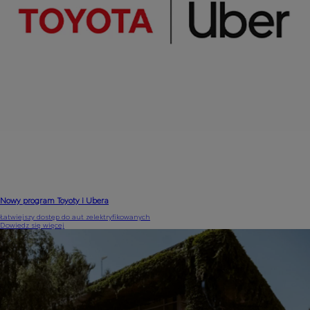
Nowy program Toyoty i Ubera
Łatwiejszy dostęp do aut zelektryfikowanych
Dowiedz się więcej