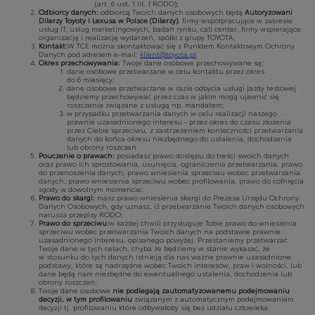
(art. 6 ust. 1 lit. f RODO);
Odbiorcy danych:
odbiorcą Twoich danych osobowych będą
Autoryzowani
Dilerzy Toyoty i Lexusa w Polsce (Dilerzy)
, firmy współpracujące w zakresie
usług IT, usług marketingowych, badań rynku, call center, firmy wspierające
organizację i realizację wydarzeń, spółki z grupy TOYOTA;
Kontakt:
W TCE można skontaktować się z Punktem Kontaktowym Ochrony
Danych pod adresem e-mail:
klient@toyota.pl
Okres przechowywania:
Twoje dane osobowe przechowywane są:
dane osobowe przetwarzane w celu kontaktu przez okres
do 6 miesięcy;
dane osobowe przetwarzane w razie odbycia usługi jazdy testowej
będziemy przechowywać przez czas w jakim mogą ujawnić się
roszczenia związane z usługą np. mandatem;
w przypadku przetwarzania danych w celu realizacji naszego
prawnie uzasadnionego interesu - przez okres do czasu złożenia
przez Ciebie sprzeciwu, z zastrzeżeniem konieczności przetwarzania
danych do końca okresu niezbędnego do ustalenia, dochodzenia
lub obrony roszczeń.
Pouczenie o prawach:
posiadasz prawo dostępu do treści swoich danych
oraz prawo ich sprostowania, usunięcia, ograniczenia przetwarzania, prawo
do przenoszenia danych, prawo wniesienia sprzeciwu wobec przetwarzania
danych, prawo wniesienia sprzeciwu wobec profilowania, prawo do cofnięcia
zgody w dowolnym momencie;
Prawo do skargi:
masz prawo wniesienia skargi do Prezesa Urzędu Ochrony
Danych Osobowych, gdy uznasz, iż przetwarzanie Twoich danych osobowych
narusza przepisy RODO;
Prawo do sprzeciwu:
w każdej chwili przysługuje Tobie prawo do wniesienia
sprzeciwu wobec przetwarzania Twoich danych na podstawie prawnie
uzasadnionego interesu, opisanego powyżej. Przestaniemy przetwarzać
Twoje dane w tych celach, chyba że będziemy w stanie wykazać, że
w stosunku do tych danych istnieją dla nas ważne prawnie uzasadnione
podstawy, które są nadrzędne wobec Twoich interesów, praw i wolności, lub
dane będą nam niezbędne do ewentualnego ustalenia, dochodzenia lub
obrony roszczeń;
Twoje dane osobowe
nie podlegają zautomatyzowanemu podejmowaniu
decyzji, w tym profilowaniu
związanym z automatycznym podejmowaniem
decyzji tj. profilowaniu które odbywałoby się bez udziału człowieka.