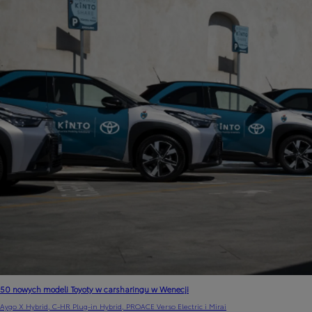
50 nowych modeli Toyoty w carsharingu w Wenecji
Aygo X Hybrid, C-HR Plug-in Hybrid, PROACE Verso Electric i Mirai