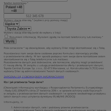
Telefon komórkowy *
Poland +48
+48
Wybierz stację dilerską *
(wybierz przy pomocy mapy)
Wybierz stację dilerską
(wróć do wyboru z listy)
Rozumiem informację. Wyrażam zgodę na kontakt telefoniczny lub mailowy.*
Wyślij
Pola oznaczone * są obowiązkowe, aby wybrany Diler mógł skontaktować się z Tobą.
Pozostawiasz nam swoje dane osobowe poprzez formularz stanowiący prośbę
o przedstawienie oferty. W ten sposób podajesz nam swoje dane kontaktowe celem
skontaktowania się z Tobą telefonicznie lub mailowo.
Pozostawienie danych jest dobrowolne, ale konieczne, abyśmy mogli przedstawić
Ci naszą ofertę. W związku z usługą przedstawienia oferty i przekazanymi danymi,
Toyota Central Europe Sp. z o.o., 02-673 Warszawa, ul. Konstruktorska 5 (TCE) oraz
wybrany Diler są administratorami Twoich danych osobowych.
ZAPOZNAJ SIĘ Z OBOWIĄZKIEM INFORMACYJNYM
Kto i jak przetwarza Twoje dane?
(Obowiązek informacyjny wynikający z Rozporządzenia Parlamentu Europejskiego
i Rady (UE) 2016/679 z dnia 27 kwietnia 2016 r. w sprawie ochrony osób fizycznych
w związku z przetwarzaniem danych osobowych i w sprawie swobodnego przepływu
takich danych oraz uchylenia dyrektywy 95/46/WE (RODO))
Informujemy, iż:
Administrator danych, cele i podstawy prawne przetwarzania:
Administratorem Twoich danych osobowych we wskazanym poniżej zakresie