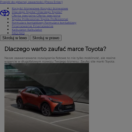
Przejdź do głównej zawartości
(Press Enter)
Korzyści biznesowe
Korzyści biznesowe
Dlaczego Toyota?
Dlaczego Toyota?
Oferta specjalna
Oferta specjalna
Toyota Professional
Toyota Professional
Formularz kontaktowy
Formularz kontaktowy
Finansowanie
Finansowanie
Kalkulator
Kalkulator
FAQ
FAQ
Skroluj w lewo
Skroluj w prawo
Dlaczego warto zaufać marce Toyota?
Nasze zaawansowane rozwiązania flotowe to nie tylko mobilność, ale realne
wsparcie w długofalowym rozwoju Twojego biznesu. Zaufaj sile marki Toyota.