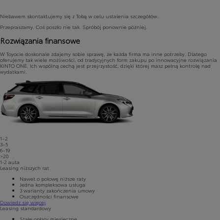
Niebawem skontaktujemy się z Tobą w celu ustalenia szczegółów.
Przepraszamy. Coś poszło nie tak. Spróbój ponownie później.
Rozwiązania finansowe
W Toyocie doskonale zdajemy sobie sprawę, że każda firma ma inne potrzeby. Dlatego
oferujemy tak wiele możliwości, od tradycyjnych form zakupu po innowacyjne rozwiązania
KINTO ONE. Ich wspólną cechą jest przejrzystość, dzięki której masz pełną kontrolę nad
wydatkami.
1–2
3–5
6–19
>20
1-2
auta
Leasing niższych rat
Nawet o połowę niższe raty
Jedna kompleksowa usługa
3 warianty zakończenia umowy
Oszczędności finansowe
Dowiedz się więcej
Leasing standardowy
Stałe opłaty miesięczne