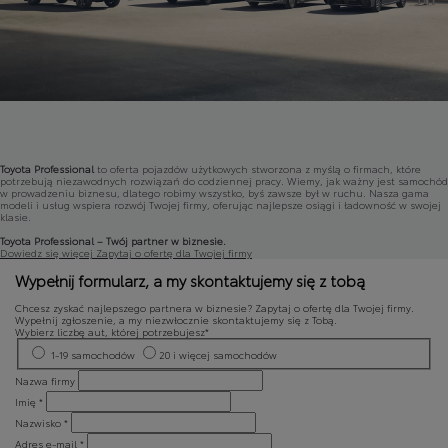
Toyota Professional
to oferta pojazdów użytkowych stworzona z myślą o firmach, które
potrzebują niezawodnych rozwiązań do codziennej pracy. Wiemy, jak ważny jest samochód
w prowadzeniu biznesu, dlatego robimy wszystko, byś zawsze był w ruchu. Nasza gama
modeli i usług wspiera rozwój Twojej firmy, oferując najlepsze osiągi i ładowność w swojej
klasie.
Toyota Professional – Twój partner w biznesie.
Dowiedz się więcej
Zapytaj o ofertę dla Twojej firmy
Wypełnij formularz, a my skontaktujemy się z tobą
Chcesz zyskać najlepszego partnera w biznesie? Zapytaj o ofertę dla Twojej firmy.
Wypełnij zgłoszenie, a my niezwłocznie skontaktujemy się z Tobą.
Wybierz liczbę aut, której potrzebujesz*
1-19 samochodów
20 i więcej samochodów
Nazwa firmy
Imię *
Nazwisko *
Adres e‑mail *