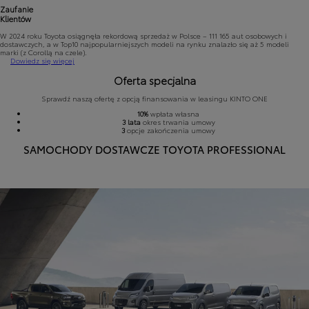
Zaufanie
Klientów
W 2024 roku Toyota osiągnęła rekordową sprzedaż w Polsce – 111 165 aut osobowych i
dostawczych, a w Top10 najpopularniejszych modeli na rynku znalazło się aż 5 modeli
marki (z Corollą na czele).
Dowiedz się więcej
Oferta specjalna
Sprawdź naszą ofertę z opcją finansowania w leasingu KINTO ONE
10%
wpłata własna
3 lata
okres trwania umowy
3
opcje zakończenia umowy
SAMOCHODY DOSTAWCZE TOYOTA PROFESSIONAL