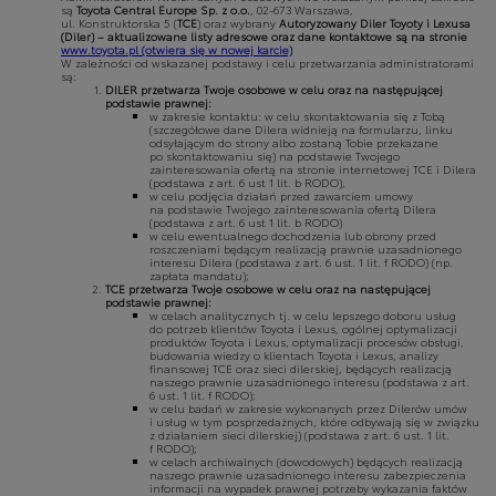
są
Toyota Central Europe Sp. z o.o.
, 02-673 Warszawa,
ul. Konstruktorska 5 (
TCE
) oraz wybrany
Autoryzowany Diler Toyoty i Lexusa
(Diler) – aktualizowane listy adresowe oraz dane kontaktowe są na stronie
www.toyota.pl
(otwiera się w nowej karcie)
W zależności od wskazanej podstawy i celu przetwarzania administratorami
są:
DILER przetwarza Twoje osobowe w celu oraz na następującej
podstawie prawnej:
w zakresie kontaktu: w celu skontaktowania się z Tobą
(szczegółowe dane Dilera widnieją na formularzu, linku
odsyłającym do strony albo zostaną Tobie przekazane
po skontaktowaniu się) na podstawie Twojego
zainteresowania ofertą na stronie internetowej TCE i Dilera
(podstawa z art. 6 ust 1 lit. b RODO),
w celu podjęcia działań przed zawarciem umowy
na podstawie Twojego zainteresowania ofertą Dilera
(podstawa z art. 6 ust 1 lit. b RODO)
w celu ewentualnego dochodzenia lub obrony przed
roszczeniami będącym realizacją prawnie uzasadnionego
interesu Dilera (podstawa z art. 6 ust. 1 lit. f RODO) (np.
zapłata mandatu);
TCE przetwarza Twoje osobowe w celu oraz na następującej
podstawie prawnej:
w celach analitycznych tj. w celu lepszego doboru usług
do potrzeb klientów Toyota i Lexus, ogólnej optymalizacji
produktów Toyota i Lexus, optymalizacji procesów obsługi,
budowania wiedzy o klientach Toyota i Lexus, analizy
finansowej TCE oraz sieci dilerskiej, będących realizacją
naszego prawnie uzasadnionego interesu (podstawa z art.
6 ust. 1 lit. f RODO);
w celu badań w zakresie wykonanych przez Dilerów umów
i usług w tym posprzedażnych, które odbywają się w związku
z działaniem sieci dilerskiej) (podstawa z art. 6 ust. 1 lit.
f RODO);
w celach archiwalnych (dowodowych) będących realizacją
naszego prawnie uzasadnionego interesu zabezpieczenia
informacji na wypadek prawnej potrzeby wykazania faktów