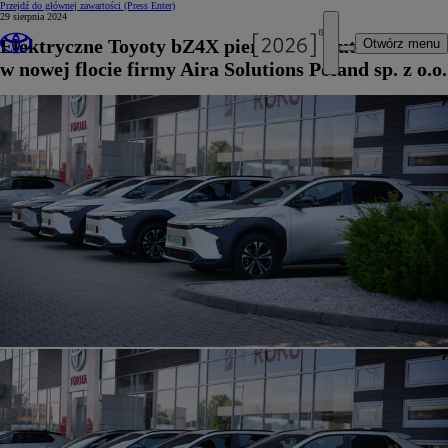
Przejdź do głównej zawartości
(Press Enter)
29 sierpnia 2024
Elektryczne Toyoty bZ4X pierwszymi autami
Otwórz menu
w nowej flocie firmy Aira Solutions Poland sp. z o.o.