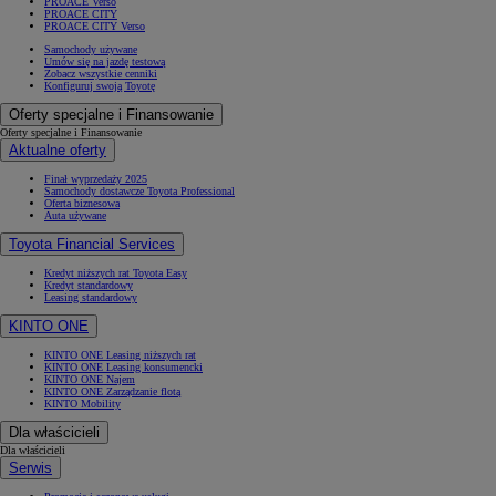
PROACE Verso
PROACE CITY
PROACE CITY Verso
Samochody używane
Umów się na jazdę testową
Zobacz wszystkie cenniki
Konfiguruj swoją Toyotę
Oferty specjalne i Finansowanie
Oferty specjalne i Finansowanie
Aktualne oferty
Finał wyprzedaży 2025
Samochody dostawcze Toyota Professional
Oferta biznesowa
Auta używane
Toyota Financial Services
Kredyt niższych rat Toyota Easy
Kredyt standardowy
Leasing standardowy
KINTO ONE
KINTO ONE Leasing niższych rat
KINTO ONE Leasing konsumencki
KINTO ONE Najem
KINTO ONE Zarządzanie flotą
KINTO Mobility
Dla właścicieli
Dla właścicieli
Serwis