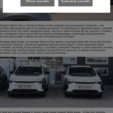
Odrzuć wszystkie
Zaakceptuj wszystkie
Dyrektor Fabryki Aira we Wrocławiu Tomasz Wcisło podkreśla rolę czystej energii w przemyśle: „Aira
to firma, która postawiła sobie za cel zredukowanie emisji CO₂ pochodzących z ogrzewania domów i mieszkań.
Stanowią one aż 10% całości europejskich emisji, więc jest to ważne wyzwanie dla nas wszystkich. Uważamy,
że w dzisiejszym świecie nie powinno być miejsca na brudną energię, a technologia, którą dysponujemy
powinna nam pomagać w dążeniu do nisko lub bezemisyjnych rozwiązań.”
Nawiązuje także do tego, że stworzenie firmowej floty opartej o samochody elektryczne Toyoty było dla firmy
oczywistym wyborem:
„Tak jak my napędzamy rewolucję czystej energii w branży ogrzewania domów
i mieszkań, tak chcemy, by nasi partnerzy, w tym Toyota, przewodzili rewolucji w swoich obszarach. Uważam,
że właśnie takie wspólne praktyczne działania na poziomie firm, sprawiają, że dążenie do bezemisyjnej
przyszłości staje się realną zmianą, której wszyscy potrzebujemy.”
Z kolei Key Account Manager w Toyota Central Europe Grzegorz Molik dodaje:
„Firma Aira Solutions