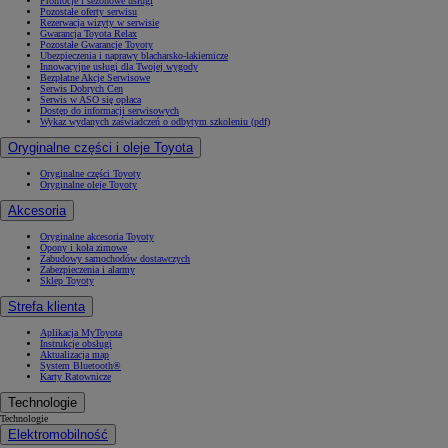
Promocje i sezonowe usługi
Pozostałe oferty serwisu
Rezerwacja wizyty w serwisie
Gwarancja Toyota Relax
Pozostałe Gwarancje Toyoty
Ubezpieczenia i naprawy blacharsko-lakiernicze
Innowacyjne usługi dla Twojej wygody
Bezpłatne Akcje Serwisowe
Serwis Dobrych Cen
Serwis w ASO się opłaca
Dostęp do informacji serwisowych
Wykaz wydanych zaświadczeń o odbytym szkoleniu (pdf)
Oryginalne części i oleje Toyota
Oryginalne części Toyoty
Oryginalne oleje Toyoty
Akcesoria
Oryginalne akcesoria Toyoty
Opony i koła zimowe
Zabudowy samochodów dostawczych
Zabezpieczenia i alarmy
Sklep Toyoty
Strefa klienta
Aplikacja MyToyota
Instrukcje obsługi
Aktualizacja map
System Bluetooth®
Karty Ratownicze
Technologie
Technologie
Elektromobilność