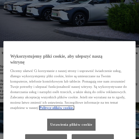
19 elektrycznych modeli Toyoty bZ4X trafiło właśnie do producenta innowacyjnych pomp ciepła Aira
Wykorzystujemy pliki cookie, aby ulepszyć naszą
Solutions Poland sp. z o.o., którego fabryka znajduje się we Wrocławiu. W ten sposób firma
specjalizująca się w technologiach czystej energii rozpoczyna budowę swojej floty aut.
witrynę
Spółka Aira, założona przez przedsiębiorstwo Vargas w 2022 roku, uruchomiła w tym roku produkcję
nowoczesnych pomp ciepła w swojej wrocławskiej fabryce. Skandynawska firma specjalizuje się w tworzeniu
Chcemy ułatwić Ci korzystanie z naszej strony i usprawnić świadczenie usług,
innowacyjnych rozwiązań grzewczych, które jednocześnie minimalizują emisję CO
.
2
dlatego wykorzystujemy pliki cookie, które są umieszczane na Twoim
Aira Solutions Poland w ramach rozpoczęcia działalności w Polsce zainicjowała budowę floty pojazdów dla
komputerze, telefonie komórkowym lub tablecie. Pomagają one nam zrozumieć
swoich pracowników poprzez zamówienie 19 elektrycznych, bezemisyjnych modeli Toyoty bZ4X. Samochody
Twoje potrzeby i ulepszać funkcjonalność naszej witryny. Są wykorzystywane do
te zostały dostarczone przez salon Toyota Wrocław-Długołęka, a ich leasing jest wsparty dofinansowaniem
z programu „Mój Elektryk” Narodowego Funduszu Ochrony Środowiska i Gospodarki Wodnej. Obiekt
dostarczania usług i narzędzi osób trzecich, a także służą do celów reklamowych.
we Wrocławiu jest w pełni wyposażony w infrastrukturę do ładowania pojazdów elektrycznych, w tym stacje
Zalecamy akceptację wszystkich plików cookie. Jeżeli nie wyrażasz na to zgody,
ładowania typu wallbox.
możesz łatwo zmienić ich ustawienia. Szczegółowe informacje na ten temat
znajdziesz w naszej
Polityce plików cookie.
Ustawienia plików cookie