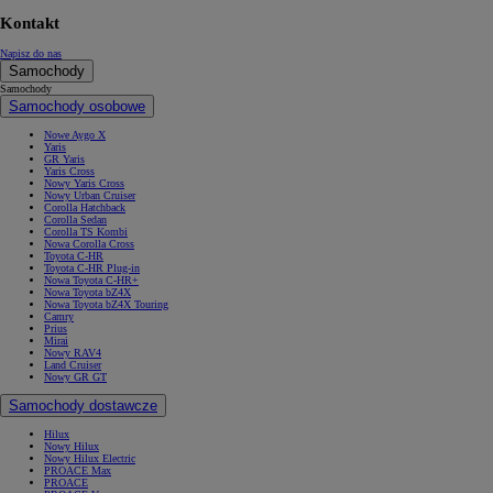
Kontakt
Napisz do nas
Samochody
Samochody
Samochody osobowe
Nowe Aygo X
Yaris
GR Yaris
Yaris Cross
Nowy Yaris Cross
Nowy Urban Cruiser
Corolla Hatchback
Corolla Sedan
Corolla TS Kombi
Nowa Corolla Cross
Toyota C-HR
Toyota C-HR Plug-in
Nowa Toyota C-HR+
Nowa Toyota bZ4X
Nowa Toyota bZ4X Touring
Camry
Prius
Mirai
Nowy RAV4
Land Cruiser
Nowy GR GT
Samochody dostawcze
Hilux
Nowy Hilux
Nowy Hilux Electric
PROACE Max
PROACE