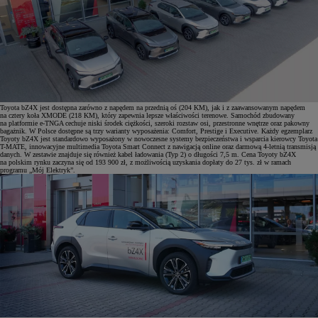
Toyota bZ4X jest dostępna zarówno z napędem na przednią oś (204 KM), jak i z zaawansowanym napędem
na cztery koła XMODE (218 KM), który zapewnia lepsze właściwości terenowe. Samochód zbudowany
na platformie e-TNGA cechuje niski środek ciężkości, szeroki rozstaw osi, przestronne wnętrze oraz pakowny
bagażnik. W Polsce dostępne są trzy warianty wyposażenia: Comfort, Prestige i Executive. Każdy egzemplarz
Toyoty bZ4X jest standardowo wyposażony w nowoczesne systemy bezpieczeństwa i wsparcia kierowcy Toyota
T-MATE, innowacyjne multimedia Toyota Smart Connect z nawigacją online oraz darmową 4-letnią transmisją
danych. W zestawie znajduje się również kabel ładowania (Typ 2) o długości 7,5 m. Cena Toyoty bZ4X
na polskim rynku zaczyna się od 193 900 zł, z możliwością uzyskania dopłaty do 27 tys. zł w ramach
programu „Mój Elektryk”.