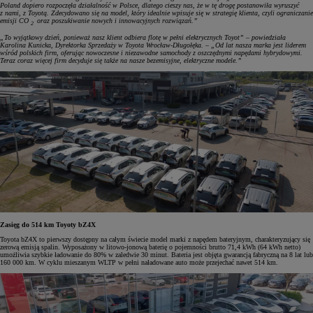
Poland dopiero rozpoczęła działalność w Polsce, dlatego cieszy nas, że w tę drogę postanowiła wyruszyć
z nami, z Toyotą. Zdecydowano się na model, który idealnie wpisuje się w strategię klienta, czyli ograniczanie
emisji CO
oraz poszukiwanie nowych i innowacyjnych rozwiązań.”
2
„To wyjątkowy dzień, ponieważ nasz klient odbiera flotę w pełni elektrycznych Toyot” – powiedziała
Karolina Kunicka, Dyrektorka Sprzedaży w Toyota Wrocław-Długołęka. – „Od lat nasza marka jest liderem
wśród polskich firm, oferując nowoczesne i niezawodne samochody z oszczędnymi napędami hybrydowymi.
Teraz coraz więcej firm decyduje się także na nasze bezemisyjne, elektryczne modele.”
Zasięg do 514 km Toyoty bZ4X
Toyota bZ4X to pierwszy dostępny na całym świecie model marki z napędem bateryjnym, charakteryzujący się
zerową emisją spalin. Wyposażony w litowo-jonową baterię o pojemności brutto 71,4 kWh (64 kWh netto)
umożliwia szybkie ładowanie do 80% w zaledwie 30 minut. Bateria jest objęta gwarancją fabryczną na 8 lat lub
160 000 km. W cyklu mieszanym WLTP w pełni naładowane auto może przejechać nawet 514 km.