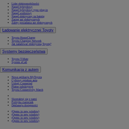
Lider elektromobilności
Napęd hybrydowy
Napęd hybrydowy typu plug-in
Napęd wodorowy
Napęd elektryczny na baterię
Zasięg aut elektrycznych
Zalety posiadania aut elektrycznych
Ładowanie elektrycznej Toyoty
Toyota HomeCharge
Toyota Charging Network
Jak naładować elektryczną Toyotę?
Systemy bezpieczeństwa
Toyota T-Mate
System eCall
Komunikacja z autem
Nowa aplikacja MyToyota
Cyfrowy opiekun auta
Usługi Connected
Płatne subskrypcje
Toyota Connectivity Match
Skontaktuj się z nami
Polityka ciasteczek
Deklaracja dostępności
(Opens in new window)
(Opens in new window)
(Opens in new window)
(Opens in new window)