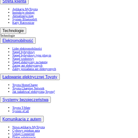
Strefa klienta
Aplikacja MyToyota
Instrukcje obsługi
Aktualizacja map
System Bluetooth®
Karty Ratownicze
Technologie
Technologie
Elektromobilność
Lider elektromobilności
Napęd hybrydowy
Napęd hybrydowy typu plug-in
Napęd wodorowy
Napęd elektryczny na baterię
Zasięg aut elektrycznych
Zalety posiadania aut elektrycznych
Ładowanie elektrycznej Toyoty
Toyota HomeCharge
Toyota Charging Network
Jak naładować elektryczną Toyotę?
Systemy bezpieczeństwa
Toyota T-Mate
System eCall
Komunikacja z autem
Nowa aplikacja MyToyota
Cyfrowy opiekun auta
Usługi Connected
Płatne subskrypcje