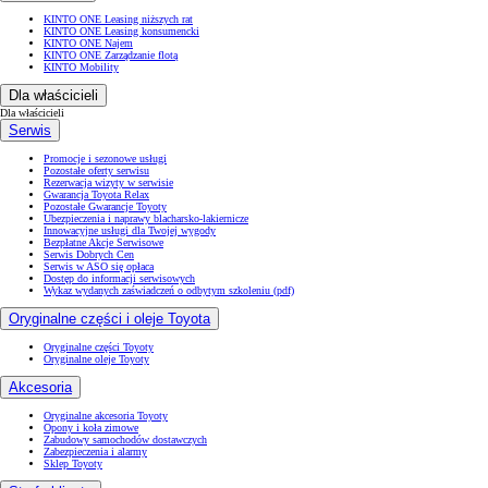
KINTO ONE Leasing niższych rat
KINTO ONE Leasing konsumencki
KINTO ONE Najem
KINTO ONE Zarządzanie flotą
KINTO Mobility
Dla właścicieli
Dla właścicieli
Serwis
Promocje i sezonowe usługi
Pozostałe oferty serwisu
Rezerwacja wizyty w serwisie
Gwarancja Toyota Relax
Pozostałe Gwarancje Toyoty
Ubezpieczenia i naprawy blacharsko-lakiernicze
Innowacyjne usługi dla Twojej wygody
Bezpłatne Akcje Serwisowe
Serwis Dobrych Cen
Serwis w ASO się opłaca
Dostęp do informacji serwisowych
Wykaz wydanych zaświadczeń o odbytym szkoleniu (pdf)
Oryginalne części i oleje Toyota
Oryginalne części Toyoty
Oryginalne oleje Toyoty
Akcesoria
Oryginalne akcesoria Toyoty
Opony i koła zimowe
Zabudowy samochodów dostawczych
Zabezpieczenia i alarmy
Sklep Toyoty