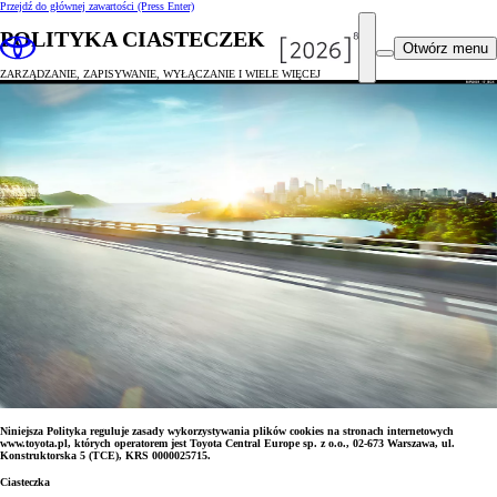
Przejdź do głównej zawartości
(Press Enter)
POLITYKA CIASTECZEK
Otwórz menu
ZARZĄDZANIE, ZAPISYWANIE, WYŁĄCZANIE I WIELE WIĘCEJ
Niniejsza Polityka reguluje zasady wykorzystywania plików cookies na stronach internetowych
www.toyota.pl, których operatorem jest Toyota Central Europe sp. z o.o., 02-673 Warszawa, ul.
Konstruktorska 5 (TCE), KRS 0000025715.
Ciasteczka