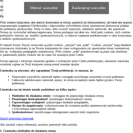
mogą działać niepoprawnie lub być niedostępne.
Aby uzyskać więcej informacji o tym, jak Toyota przetwarza Twoje dane osobowe, a także o tym, jak żądać
Odrzuć wszystkie
Zaakceptuj wszystkie
dostępu do informacji i jak egzekwować przysługujące Ci prawa, zapoznaj się z naszą
Polityką Prywatności
.
Zawartość strony internetowej Toyoty. Cel stosowania cookies.
Pliki cookies służą temu, aby ułatwić korzystanie ze strony, poprawić jej funkcjonalność, ale także aby poprzez
rozpoznawanie urządzenia Użytkownika i odpowiednie wyświetlenie strony internetowej dostosować przekaz
do preferencji użytkownika. Służy to temu, żeby tworzyć statystyki, zależności zachowań, aby poprawiać
Stronę czy wyświetlać reklamę targetowaną. Strona posługuje się także tzw. third party cookies, czyli cookies
podmiotów trzecich, np. mediów społecznościowych, co ułatwia wzajemne przekierowanie w razie korzystania
z mediów społecznościowych.
W ramach Strony Toyoty stosowane są pliki cookies: „sesyjne” oraz „stałe”. Cookies „sesyjne” mają charakter
tymczasowy (trzymamy je na Twoim komputerze do czasu wylogowania czy opuszczenia strony internetowej
lub np. wyłączenia przeglądarki internetowej). Pliki cookies „stałe” przechowywane są przez czas określony
w parametrach plików cookies lub do czasu ich usunięcia przez Ciebie.
Strona zapisuje i odczytuje ciasteczka zgodnie z wybranymi przez Ciebie preferencjami, natomiast ciasteczka
wcześniej wgrane na Twój komputer muszą zostać usunięte ręcznie.
Ciasteczka są używane, aby zapamiętać Twoje preferencje, co oznacza, że:
Skasowanie wszystkich ciasteczek będzie wymagało powtórnego ustawienia swoich preferencji.
Całkowite zablokowanie ciasteczek sprawi, że strona za każdym razem będzie pytała o Twoje
preferencje.
Ciasteczka na tej stronie zostały podzielone na kilka typów:
Niezbędne do działania strony
: wymagane do poprawnego działania strony,
Poszerzające funkcjonalność
: poszerzające funkcjonalności strony,
Usprawniające wydajność
: poprawiające działanie przeglądarki,
Służące do targetowania
: wykorzystywane do tworzenia profilu zainteresowań użytkownika
i wyświetlania odpowiednich reklam.
Społecznościowe
: umożliwiające udostępnianie naszych treści znajomym.
Zmień ustawienia ciasteczek
Aby uzyskać więcej informacji, prosimy przeczytać tekst poniżej.
1. Ciasteczka niezbędne do działania strony