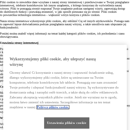
Pliki cookies to niewielkie dane wysyłane z naszej strony internetowej i przechowywane w Twojej przeglądarce
internetowej, telefonie komórkowym lub innym urządzeniu, z którego korzystasz do wyświetlenia naszej
witryny. Pliki te pomagają stronie rozpoznać Twoje urządzenie podczas następnej wizyty, zapewniają dostęp
do określonych funkcji i pozwalają zrozumieć, w jaki sposób poruszasz się po stronie. Pliki cookies
to powszechna technologia internetowa – większość witryn korzysta z plików cookies.
Nasza strona internetowa wykorzystuje pliki cookies, aby odróżnić Cię od innych użytkowników. Pomaga nam
to zapewnić lepsze doświadczenia podczas przeglądania naszej witryny, a także umożliwia nam ulepszanie jej
funkcjonalności.
Poniżej można znaleźć więcej informacji na temat każdej kategorii plików cookies, ich pochodzenia i czasu
obowiązywania.
Ustawienia strony internetowej
Poprzez domyślne ustawienie przeglądarek, akceptujesz pliki cookies. Możesz zmienić ustawienia przeglądarki
i kontrolować ruch ciasteczek poprzez ich akceptowanie lub odrzucenie. Oczywiście możesz uzyskać dostęp
do naszych stron internetowych bez instalowania plików cookies. Nastąpi to jednak kosztem jakości
korzystania ze strony internetowej. TCE zapisuje i korzysta z plików cookies za Twoją zgodą wyrażoną poprzez
Wykorzystujemy pliki cookie, aby ulepszyć naszą
kontynuowanie przez Ciebie korzystania ze Stron bez zmiany ustawień przeglądarki, której używasz,
witrynę
odwiedzając nasze strony, o czym informujemy poprzez baner na stronie („wyraźne działanie”).
Ww. strona posiada narzędzie, które pozwala Ci zarządzać ciasteczkami. Aby go użyć, Twoja przeglądarka musi
Chcemy ułatwić Ci korzystanie z naszej strony i usprawnić świadczenie usług,
obsługiwać JavaScript. Jeżeli Twoja przeglądarka nie spełnia powyższego warunku, wciąż możesz przeglądać
informacje o ciasteczkach, ale zarządzanie nimi może odbywać się jedynie ręcznie poprzez ustawienia
dlatego wykorzystujemy pliki cookie, które są umieszczane na Twoim
przeglądarki.
komputerze, telefonie komórkowym lub tablecie. Pomagają one nam zrozumieć
Cofnięcie zgody na cookies
Twoje potrzeby i ulepszać funkcjonalność naszej witryny. Są wykorzystywane do
dostarczania usług i narzędzi osób trzecich, a także służą do celów reklamowych.
Masz prawo cofnąć zgodę na korzystanie przez Stronę z plików cookies. Służy temu np. zmiana ustawień
dotyczących plików cookies. Szczegółowe informacje o tym, jak dokonać rekonfiguracji ustawień urządzenia
Zalecamy akceptację wszystkich plików cookie. Jeżeli nie wyrażasz na to zgody,
i przeglądarki, dostępne są w ustawieniach oprogramowania (przeglądarki internetowej). Konkretna
możesz łatwo zmienić ich ustawienia. Szczegółowe informacje na ten temat
wyszukiwarka internetowa umożliwia także blokady działania cookies. W pozostałym zakresie stosuje się
postanowienia
Polityki Prywatności
. W wyniku zmiany ustawień konkretnej przeglądarki zostanie umieszczony
znajdziesz w naszej
Polityce plików cookie.
tzw. plik cookie opt – out, którego celem jest identyfikacji Twojego sprzeciwu. W każdej przeglądarce należy
wykonać taką samą operację wyłączenia cookies.
Wyłączenie plików cookie
Ustawienia plików cookie
Większość przeglądarek domyślnie akceptuje pliki cookies. Jeśli dezaktywujesz używanie plików cookies,
włączysz ostrzeżenia przed ich użyciem lub nie zaakceptujesz ustawień, niektóre funkcje na stronie Toyoty