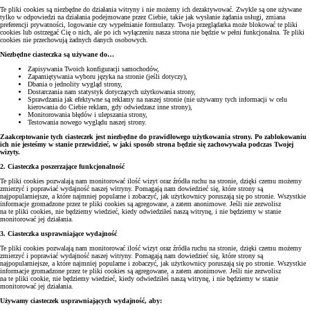
Te pliki cookies są niezbędne do działania witryny i nie możemy ich dezaktywować. Zwykle są one używane
tylko w odpowiedzi na działania podejmowane przez Ciebie, takie jak wysłanie żądania usługi, zmiana
preferencji prywatności, logowanie czy wypełnianie formularzy. Twoja przeglądarka może blokować te pliki
cookies lub ostrzegać Cię o nich, ale po ich wyłączeniu nasza strona nie będzie w pełni funkcjonalna. Te pliki
cookies nie przechowują żadnych danych osobowych.
Niezbędne ciasteczka są używane do…
Zapisywania Twoich konfiguracji samochodów,
Zapamiętywania wyboru języka na stronie (jeśli dotyczy),
Dbania o jednolity wygląd strony,
Dostarczania nam statystyk dotyczących użytkowania strony,
Sprawdzania jak efektywne są reklamy na naszej stronie (nie używamy tych informacji w celu
kierowania do Ciebie reklam, gdy odwiedzasz inne strony),
Monitorowania błędów i ulepszania strony,
Testowania nowego wyglądu naszej strony.
Zaakceptowanie tych ciasteczek jest niezbędne do prawidłowego użytkowania strony. Po zablokowaniu
ich nie jesteśmy w stanie przewidzieć, w jaki sposób strona będzie się zachowywała podczas Twojej
wizyty.
2. Ciasteczka poszerzające funkcjonalność
Te pliki cookies pozwalają nam monitorować ilość wizyt oraz źródła ruchu na stronie, dzięki czemu możemy
zmierzyć i poprawiać wydajność naszej witryny. Pomagają nam dowiedzieć się, które strony są
najpopularniejsze, a które najmniej popularne i zobaczyć, jak użytkownicy poruszają się po stronie. Wszystkie
informacje gromadzone przez te pliki cookies są agregowane, a zatem anonimowe. Jeśli nie zezwolisz
na te pliki cookies, nie będziemy wiedzieć, kiedy odwiedziłeś naszą witrynę, i nie będziemy w stanie
monitorować jej działania.
3. Ciasteczka usprawniające wydajność
Te pliki cookies pozwalają nam monitorować ilość wizyt oraz źródła ruchu na stronie, dzięki czemu możemy
zmierzyć i poprawiać wydajność naszej witryny. Pomagają nam dowiedzieć się, które strony są
najpopularniejsze, a które najmniej popularne i zobaczyć, jak użytkownicy poruszają się po stronie. Wszystkie
informacje gromadzone przez te pliki cookies są agregowane, a zatem anonimowe. Jeśli nie zezwolisz
na te pliki cookie, nie będziemy wiedzieć, kiedy odwiedziłeś naszą witrynę, i nie będziemy w stanie
monitorować jej działania.
Używamy ciasteczek usprawniających wydajność, aby: