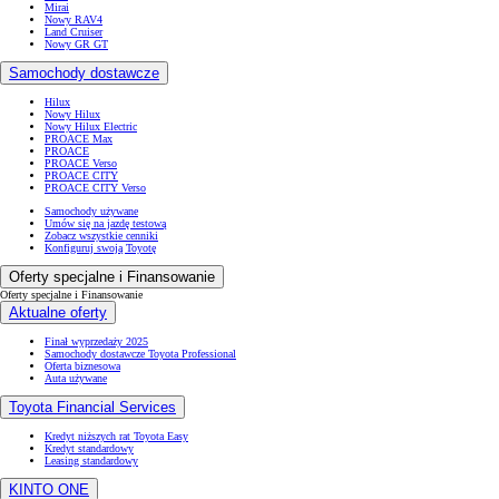
Mirai
Nowy RAV4
Land Cruiser
Nowy GR GT
Samochody dostawcze
Hilux
Nowy Hilux
Nowy Hilux Electric
PROACE Max
PROACE
PROACE Verso
PROACE CITY
PROACE CITY Verso
Samochody używane
Umów się na jazdę testową
Zobacz wszystkie cenniki
Konfiguruj swoją Toyotę
Oferty specjalne i Finansowanie
Oferty specjalne i Finansowanie
Aktualne oferty
Finał wyprzedaży 2025
Samochody dostawcze Toyota Professional
Oferta biznesowa
Auta używane
Toyota Financial Services
Kredyt niższych rat Toyota Easy
Kredyt standardowy
Leasing standardowy
KINTO ONE