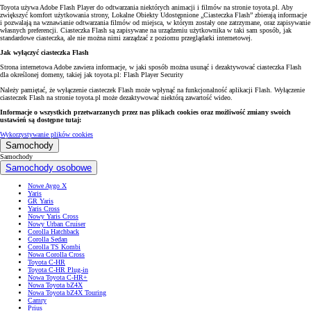
Toyota używa Adobe Flash Player do odtwarzania niektórych animacji i filmów na stronie toyota.pl. Aby
zwiększyć komfort użytkowania strony, Lokalne Obiekty Udostępnione „Ciasteczka Flash” zbierają informacje
i pozwalają na wznawianie odtwarzania filmów od miejsca, w którym zostały one zatrzymane, oraz zapisywanie
własnych preferencji. Ciasteczka Flash są zapisywane na urządzeniu użytkownika w taki sam sposób, jak
standardowe ciasteczka, ale nie można nimi zarządzać z poziomu przeglądarki internetowej.
Jak wyłączyć ciasteczka Flash
Strona internetowa Adobe zawiera informacje, w jaki sposób można usunąć i dezaktywować ciasteczka Flash
dla określonej domeny, takiej jak toyota.pl: Flash Player Security
Należy pamiętać, że wyłączenie ciasteczek Flash może wpłynąć na funkcjonalność aplikacji Flash. Wyłączenie
ciasteczek Flash na stronie toyota.pl może dezaktywować niektórą zawartość wideo.
Informacje o wszystkich przetwarzanych przez nas plikach cookies oraz możliwość zmiany swoich
ustawień są dostępne tutaj:
Wykorzystywanie plików cookies
Samochody
Samochody
Samochody osobowe
Nowe Aygo X
Yaris
GR Yaris
Yaris Cross
Nowy Yaris Cross
Nowy Urban Cruiser
Corolla Hatchback
Corolla Sedan
Corolla TS Kombi
Nowa Corolla Cross
Toyota C-HR
Toyota C-HR Plug-in
Nowa Toyota C-HR+
Nowa Toyota bZ4X
Nowa Toyota bZ4X Touring
Camry
Prius