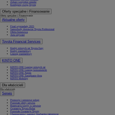
Zobacz wszystkie cenniki
Konfiguruj swoją Toyotę
Oferty specjalne i Finansowanie
Oferty specjalne i Finansowanie
Aktualne oferty
Finał wyprzedaży 2025
Samochody dostawcze Toyota Professional
Oferta biznesowa
Auta używane
Toyota Financial Services
Kredyt niższych rat Toyota Easy
Kredyt standardowy
Leasing standardowy
KINTO ONE
KINTO ONE Leasing niższych rat
KINTO ONE Leasing konsumencki
KINTO ONE Najem
KINTO ONE Zarządzanie flotą
KINTO Mobility
Dla właścicieli
Dla właścicieli
Serwis
Promocje i sezonowe usługi
Pozostałe oferty serwisu
Rezerwacja wizyty w serwisie
Gwarancja Toyota Relax
Pozostałe Gwarancje Toyoty
Ubezpieczenia i naprawy blacharsko-lakiernicze