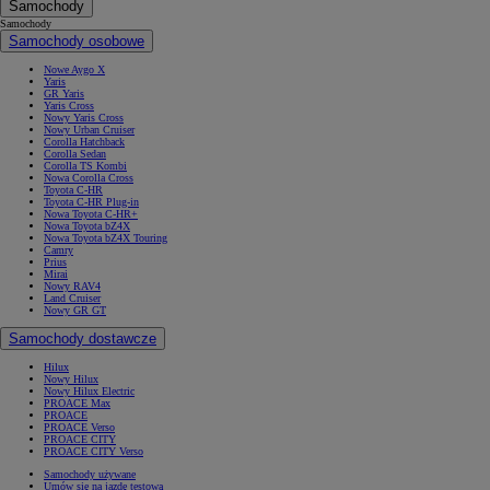
Samochody
Samochody
Samochody osobowe
Nowe Aygo X
Yaris
GR Yaris
Yaris Cross
Nowy Yaris Cross
Nowy Urban Cruiser
Corolla Hatchback
Corolla Sedan
Corolla TS Kombi
Nowa Corolla Cross
Toyota C-HR
Toyota C-HR Plug-in
Nowa Toyota C-HR+
Nowa Toyota bZ4X
Nowa Toyota bZ4X Touring
Camry
Prius
Mirai
Nowy RAV4
Land Cruiser
Nowy GR GT
Samochody dostawcze
Hilux
Nowy Hilux
Nowy Hilux Electric
PROACE Max
PROACE
PROACE Verso
PROACE CITY
PROACE CITY Verso
Samochody używane
Umów się na jazdę testową