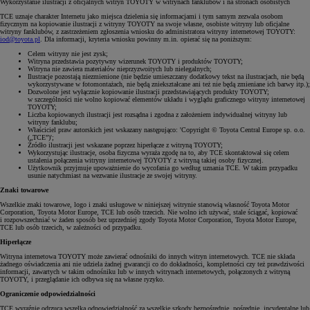
Wykorzystanie ilustracji z oficjalnych witryn TOYOTY w witrynach fanklubów i na stronach osobistych
TCE uznaje charakter Internetu jako miejsca dzielenia się informacjami i tym samym zezwala osobom
fizycznym na kopiowanie ilustracji z witryny TOYOTY na swoje własne, osobiste witryny lub oficjalne
witryny fanklubów, z zastrzeżeniem zgłoszenia wniosku do administratora witryny internetowej TOYOTY:
iod@toyota.pl
. Dla informacji, kryteria wniosku powinny m.in. opierać się na poniższym:
Celem witryny nie jest zysk;
Witryna przedstawia pozytywny wizerunek TOYOTY i produktów TOYOTY;
Witryna nie zawiera materiałów nieprzyzwoitych lub nielegalnych;
Ilustracje pozostają niezmienione (nie będzie umieszczany dodatkowy tekst na ilustracjach, nie będą
wykorzystywane w fotomontażach, nie będą zniekształcane ani też nie będą zmieniane ich barwy itp.);
Dozwolone jest wyłącznie kopiowanie ilustracji przedstawiających produkty TOYOTY;
w szczególności nie wolno kopiować elementów układu i wyglądu graficznego witryny internetowej
TOYOTY;
Liczba kopiowanych ilustracji jest rozsądna i zgodna z założeniem indywidualnej witryny lub
witryny fanklubu;
Właściciel praw autorskich jest wskazany następująco: 'Copyright © Toyota Central Europe sp. o.o.
(„TCE”)';
Źródło ilustracji jest wskazane poprzez hiperłącze z witryną TOYOTY;
Wykorzystując ilustracje, osoba fizyczna wyraża zgodę na to, aby TCE skontaktował się celem
ustalenia połączenia witryny internetowej TOYOTY z witryną takiej osoby fizycznej.
Użytkownik przyjmuje upoważnienie do wycofania go według uznania TCE. W takim przypadku
usunie natychmiast na wezwanie ilustracje ze swojej witryny.
Znaki towarowe
Wszelkie znaki towarowe, logo i znaki usługowe w niniejszej witrynie stanowią własność Toyota Motor
Corporation, Toyota Motor Europe, TCE lub osób trzecich. Nie wolno ich używać, stale ściągać, kopiować
i rozpowszechniać w żaden sposób bez uprzedniej zgody Toyota Motor Corporation, Toyota Motor Europe,
TCE lub osób trzecich, w zależności od przypadku.
Hiperłącze
Witryna internetowa TOYOTY może zawierać odnośniki do innych witryn internetowych. TCE nie składa
żadnego oświadczenia ani nie udziela żadnej gwarancji co do dokładności, kompletności czy też prawdziwości
informacji, zawartych w takim odnośniku lub w innych witrynach internetowych, połączonych z witryną
TOYOTY, i przeglądanie ich odbywa się na własne ryzyko.
Ograniczenie odpowiedzialności
TCE wyraźnie odrzuca wszelką odpowiedzialność za wszelkie szkody bezpośrednie, pośrednie, incydentalne lub