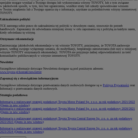
specjalne mogące wynikać z Twojego dostępu lub wykorzystania witryny TOYOTY, lub z tym związane
w jakikolwiek sposób, w tym, lecz bez ograniczenia, wszelkie straty lub szkody spowodowane wirusem
w Twoim urządzeniu lub z Twojego oparcia się o informacje, uzyskane za pośrednictwem witryny internetowej
TOYOTY.
Uaktualnienie polityki
TCE zastrzega sobie prawo do uaktualnienia tej polityki w dowolnym czasie, stosownie do potrzeb
handlowych. Zapraszamy do odwiedzania niniejszej strony w celu zapoznania się z polityką za każdym razem,
kiedy odwiedzasz tę witrynę.
Otrzymane rekomendacje
Zamieszczając jakiekolwiek rekomendacje w tej witrynie TOYOTY, przyjmujesz, że TOYOTA zachowuje
prawo, według swojego wyłącznego uznania, do modyfikacji, bezpłatnego zamieszczania (lub nie) w niniejszej
witrynie TOYOTY otrzymanych rekomendacji. TOYOTA nie przyjmuje żadnej odpowiedzialności za treść
komunikatów publikowanych w witrynie internetowej TOYOTY.
Newsletter
Szczegółowe informacje dotyczące Newslettera dostępne są pod poniższym adresem:
www.toyota.pl/kontakt/newsletter
Zapoznaj się z obowiązkiem informacyjnym
Szczegółowe informacje dotyczące przetwarzania danych osobowych dostępne są w
Polityce Prywatności
oraz
Informacji o przetwarzaniu danych osobowych.
Strategia podatkowa
Informacja o realizowanej strategii podatkowej Toyota Motor Poland Sp. z o.o. za rok podatkowy 2021/2022
(Opens in new window)
Informacja o realizowanej strategii podatkowej Toyota Motor Poland Sp. z o.o. za rok podatkowy 2020/2021
(Opens in new window)
Informacja o realizowanej strategii podatkowej Toyota Toyota Central Europe Sp. z o. o. za rok podatkowy
2022/2023
(Opens in new window)
Informacja o realizowanej strategii podatkowej Toyota Toyota Central Europe Sp. z o. o. za rok podatkowy
2023/2024
(Opens in new window)