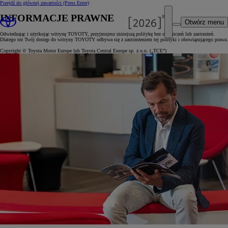
Przejdź do głównej zawartości
(Press Enter)
INFORMACJE PRAWNE
Otwórz menu
Odwiedzając i użytkując witrynę TOYOTY, przyjmujesz niniejszą politykę bez ograniczeń lub zastrzeżeń.
Dlatego też Twój dostęp do witryny TOYOTY odbywa się z zastrzeżeniem tej polityki i obowiązującego prawa.
Copyright © Toyota Motor Europe lub Toyota Central Europe sp. z o.o. („TCE”)