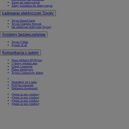
Zasięg aut elektrycznych
Zalety posiadania aut elektrycznych
Ładowanie elektrycznej Toyoty
Toyota HomeCharge
Toyota Charging Network
Jak naładować elektryczną Toyotę?
Systemy bezpieczeństwa
Toyota T-Mate
System eCall
Komunikacja z autem
Nowa aplikacja MyToyota
Cyfrowy opiekun auta
Usługi Connected
Płatne subskrypcje
Toyota Connectivity Match
Skontaktuj się z nami
Polityka ciasteczek
Deklaracja dostępności
(Opens in new window)
(Opens in new window)
(Opens in new window)
(Opens in new window)