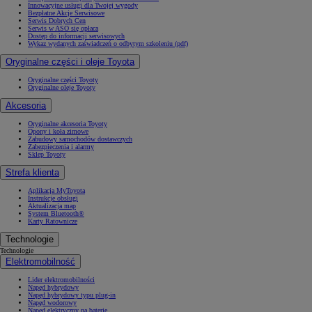
Innowacyjne usługi dla Twojej wygody
Bezpłatne Akcje Serwisowe
Serwis Dobrych Cen
Serwis w ASO się opłaca
Dostęp do informacji serwisowych
Wykaz wydanych zaświadczeń o odbytym szkoleniu (pdf)
Oryginalne części i oleje Toyota
Oryginalne części Toyoty
Oryginalne oleje Toyoty
Akcesoria
Oryginalne akcesoria Toyoty
Opony i koła zimowe
Zabudowy samochodów dostawczych
Zabezpieczenia i alarmy
Sklep Toyoty
Strefa klienta
Aplikacja MyToyota
Instrukcje obsługi
Aktualizacja map
System Bluetooth®
Karty Ratownicze
Technologie
Technologie
Elektromobilność
Lider elektromobilności
Napęd hybrydowy
Napęd hybrydowy typu plug-in
Napęd wodorowy
Napęd elektryczny na baterię