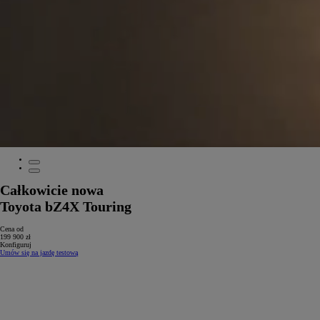
Całkowicie nowa
Toyota bZ4X Touring
Cena od
199 900 zł
Konfiguruj
Umów się na jazdę testową