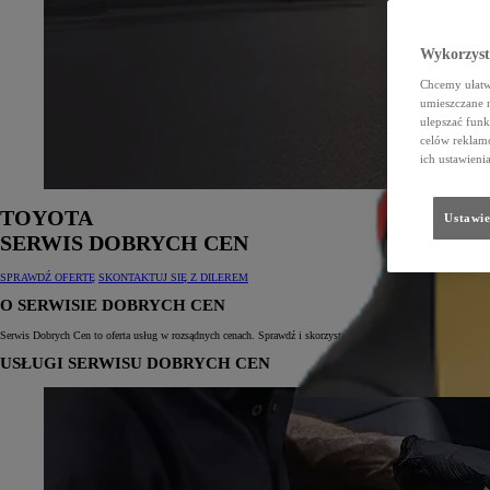
Wykorzystu
Chcemy ułatwi
umieszczane 
ulepszać funk
celów reklamo
ich ustawieni
TOYOTA
Ustawie
SERWIS DOBRYCH CEN
SPRAWDŹ OFERTĘ
SKONTAKTUJ SIĘ Z DILEREM
O SERWISIE DOBRYCH CEN
Serwis Dobrych Cen to oferta usług w rozsądnych cenach. Sprawdź i skorzystaj z usług dla modeli AYGO, Ya
USŁUGI SERWISU DOBRYCH CEN