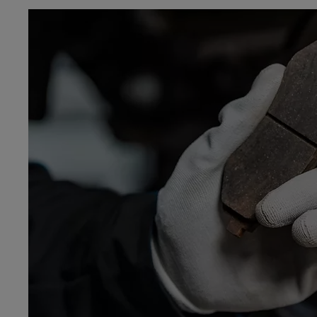
Od
81 900 zł
Yaris Cross
HYBRID