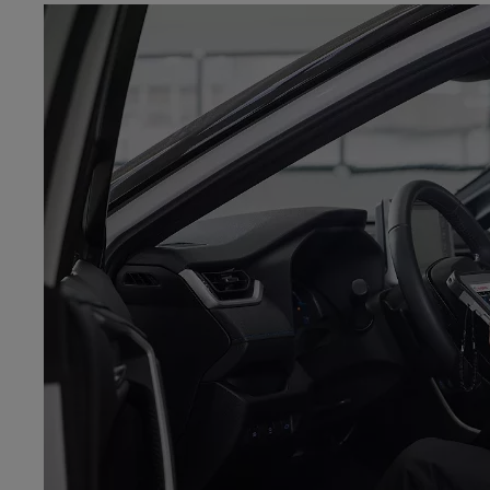
Od
105 300 zł
Corolla Hatchback
HYBRID