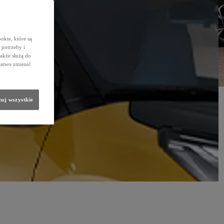
okie, które są
potrzeby i
także służą do
łatwo zmienić
uj wszystkie