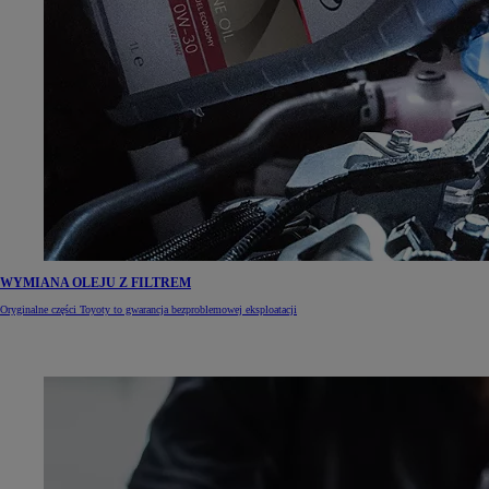
WYMIANA OLEJU Z FILTREM
Oryginalne części Toyoty to gwarancja bezproblemowej eksploatacji