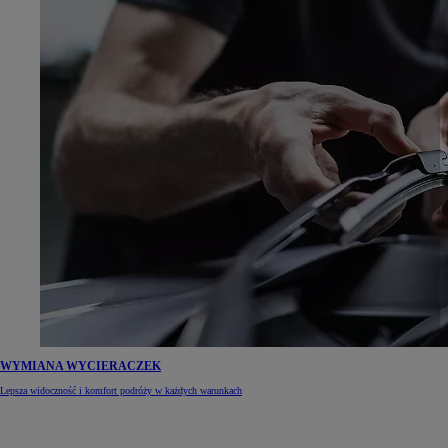
WYMIANA WYCIERACZEK
Lepsza widoczność i komfort podróży w każdych warunkach