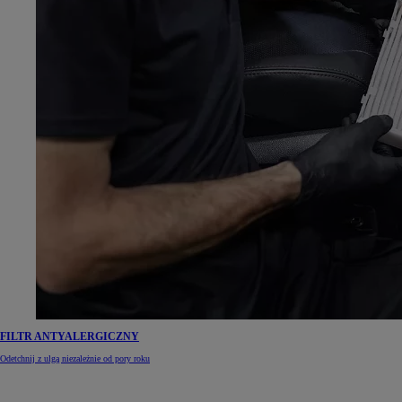
FILTR ANTYALERGICZNY
Odetchnij z ulgą niezależnie od pory roku