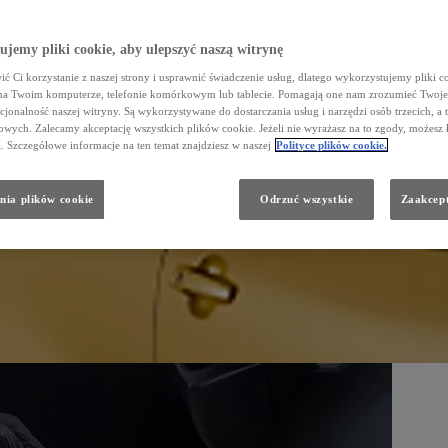
jemy pliki cookie, aby ulepszyć naszą witrynę
ć Ci korzystanie z naszej strony i usprawnić świadczenie usług, dlatego wykorzystujemy pliki co
na Twoim komputerze, telefonie komórkowym lub tablecie. Pomagają one nam zrozumieć Twoje 
cjonalność naszej witryny. Są wykorzystywane do dostarczania usług i narzędzi osób trzecich, a 
wych. Zalecamy akceptację wszystkich plików cookie. Jeżeli nie wyrażasz na to zgody, możesz 
a. Szczegółowe informacje na ten temat znajdziesz w naszej
Polityce plików cookie.
nia plików cookie
Odrzuć wszystkie
Zaakcept
ris, Auris, Corolla, Avensis, Toyota C‑HR, RAV4, Prius, Land Cruiser, Hilux oraz PROACE.