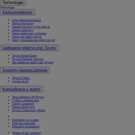
Technologie
Technologie
Elektromobilność
Lider elektromobilności
Napęd hybrydowy
Napęd hybrydowy typu plug-in
Napęd wodorowy
Napęd elektryczny na baterię
Zasięg aut elektrycznych
Zalety posiadania aut elektrycznych
Ładowanie elektrycznej Toyoty
Toyota HomeCharge
Toyota Charging Network
Jak naładować elektryczną Toyotę?
Systemy bezpieczeństwa
Toyota T-Mate
System eCall
Komunikacja z autem
Nowa aplikacja MyToyota
Cyfrowy opiekun auta
Usługi Connected
Płatne subskrypcje
Toyota Connectivity Match
Skontaktuj się z nami
Polityka ciasteczek
Deklaracja dostępności
(Opens in new window)