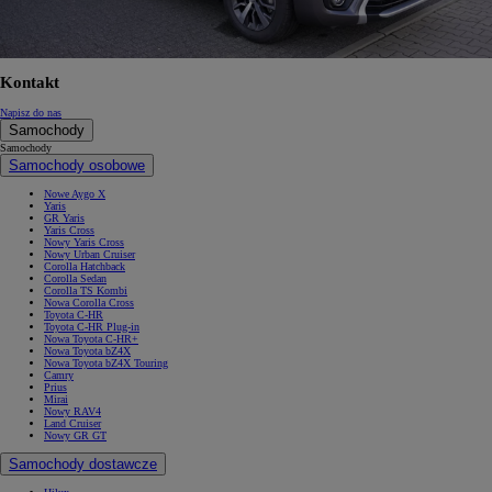
Kontakt
Napisz do nas
Samochody
Samochody
Samochody osobowe
Nowe Aygo X
Yaris
GR Yaris
Yaris Cross
Nowy Yaris Cross
Nowy Urban Cruiser
Corolla Hatchback
Corolla Sedan
Corolla TS Kombi
Nowa Corolla Cross
Toyota C-HR
Toyota C-HR Plug-in
Nowa Toyota C-HR+
Nowa Toyota bZ4X
Nowa Toyota bZ4X Touring
Camry
Prius
Mirai
Nowy RAV4
Land Cruiser
Nowy GR GT
Samochody dostawcze