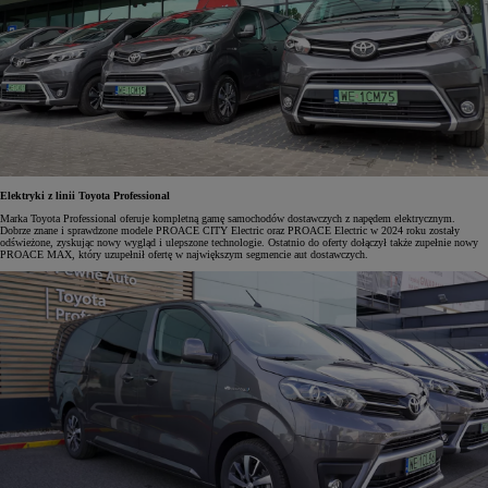
Elektryki z linii Toyota Professional
Marka Toyota Professional oferuje kompletną gamę samochodów dostawczych z napędem elektrycznym.
Dobrze znane i sprawdzone modele PROACE CITY Electric oraz PROACE Electric w 2024 roku zostały
odświeżone, zyskując nowy wygląd i ulepszone technologie. Ostatnio do oferty dołączył także zupełnie nowy
PROACE MAX, który uzupełnił ofertę w największym segmencie aut dostawczych.