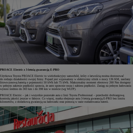
PROACE Electric z 3-letnią gwarancją E-PRO
Użytkowa Toyota PROACE Electric to wielofunkcyjny samochód, który z łatwością można dostosować
do rodzaju działalności swojej firmy. Pojazd jest wyposażony w elektryczny silnik o mocy 136 KM, zasilany
litowo-jonową baterią o pojemności 50 kWh lub 75 kWh. Maksymalny moment obrotowy 260 Nm dostępny
w pełnym zakresie prędkości sprawia, że auto sprawnie rusza i nabiera prędkości. Zasięg na jednym ładowaniu
wynosi średnio do 303 km i do 398 km w mieście (wg WLTP).
PROACE Electric – jak i wszystkie pozostałe auta z linii Toyota Professional – przechodzi drobiazgową
kontrolę jakości jeszcze w fabryce. Co więcej, marka obejmuje auta 3-letnią gwarancją E-PRO bez limitu
kilometrów, z dodatkową gwarancją na ładowarki oraz pomocą w razie rozładowania baterii.