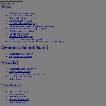
Dla właścicieli
Serwis
Promocje i sezonowe usługi
Pozostałe oferty serwisu
Rezerwacja wizyty w serwisie
Gwarancja Toyota Relax
Pozostałe Gwarancje Toyoty
Ubezpieczenia i naprawy blacharsko-lakiernicze
Innowacyjne usługi dla Twojej wygody
Bezpłatne Akcje Serwisowe
Serwis Dobrych Cen
Serwis w ASO się opłaca
Dostęp do informacji serwisowych
Wykaz wydanych zaświadczeń o odbytym szkoleniu (pdf)
Oryginalne części i oleje Toyota
Oryginalne części Toyoty
Oryginalne oleje Toyoty
Akcesoria
Oryginalne akcesoria Toyoty
Opony i koła zimowe
Zabudowy samochodów dostawczych
Zabezpieczenia i alarmy
Sklep Toyoty
Strefa klienta
Aplikacja MyToyota
Instrukcje obsługi
Aktualizacja map
System Bluetooth®
Karty Ratownicze