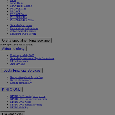
Hilux
Nowy Hilux
Nowy Hilux Electric
PROACE Max
PROACE
PROACE Verso
PROACE CITY
PROACE CITY Verso
Samochody używane
Umów się na jazdę testową
Zobacz wszystkie cenniki
Konfiguruj swoją Toyotę
Oferty specjalne i Finansowanie
Oferty specjalne i Finansowanie
Aktualne oferty
Finał wyprzedaży 2025
Samochody dostawcze Toyota Professional
Oferta biznesowa
Auta używane
Toyota Financial Services
Kredyt niższych rat Toyota Easy
Kredyt standardowy
Leasing standardowy
KINTO ONE
KINTO ONE Leasing niższych rat
KINTO ONE Leasing konsumencki
KINTO ONE Najem
KINTO ONE Zarządzanie flotą
KINTO Mobility
Dla właścicieli