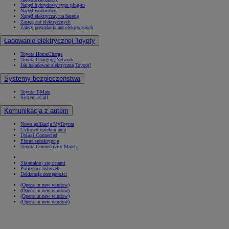
Napęd hybrydowy typu plug-in
Napęd wodorowy
Napęd elektryczny na baterię
Zasięg aut elektrycznych
Zalety posiadania aut elektrycznych
Ładowanie elektrycznej Toyoty
Toyota HomeCharge
Toyota Charging Network
Jak naładować elektryczną Toyotę?
Systemy bezpieczeństwa
Toyota T-Mate
System eCall
Komunikacja z autem
Nowa aplikacja MyToyota
Cyfrowy opiekun auta
Usługi Connected
Płatne subskrypcje
Toyota Connectivity Match
Skontaktuj się z nami
Polityka ciasteczek
Deklaracja dostępności
(Opens in new window)
(Opens in new window)
(Opens in new window)
(Opens in new window)