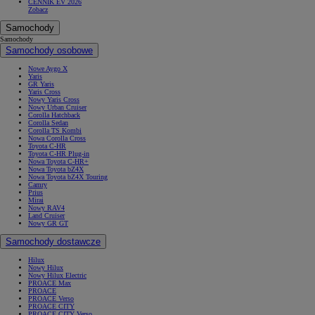
CENNIK EV 2026
Zobacz
Samochody
Samochody
Samochody osobowe
Nowe Aygo X
Yaris
GR Yaris
Yaris Cross
Nowy Yaris Cross
Nowy Urban Cruiser
Corolla Hatchback
Corolla Sedan
Corolla TS Kombi
Nowa Corolla Cross
Toyota C-HR
Toyota C-HR Plug-in
Nowa Toyota C-HR+
Nowa Toyota bZ4X
Nowa Toyota bZ4X Touring
Camry
Prius
Mirai
Nowy RAV4
Land Cruiser
Nowy GR GT
Samochody dostawcze
Hilux
Nowy Hilux
Nowy Hilux Electric
PROACE Max
PROACE
PROACE Verso
PROACE CITY
PROACE CITY Verso