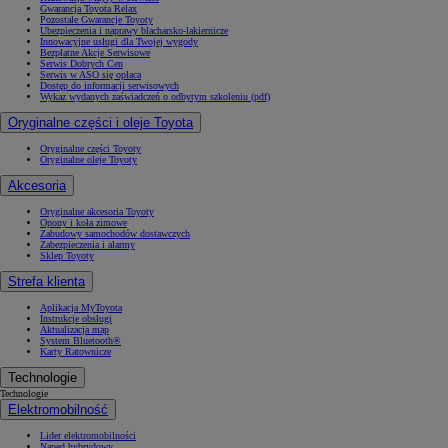
Gwarancja Toyota Relax
Pozostałe Gwarancje Toyoty
Ubezpieczenia i naprawy blacharsko-lakiernicze
Innowacyjne usługi dla Twojej wygody
Bezpłatne Akcje Serwisowe
Serwis Dobrych Cen
Serwis w ASO się opłaca
Dostęp do informacji serwisowych
Wykaz wydanych zaświadczeń o odbytym szkoleniu (pdf)
Oryginalne części i oleje Toyota
Oryginalne części Toyoty
Oryginalne oleje Toyoty
Akcesoria
Oryginalne akcesoria Toyoty
Opony i koła zimowe
Zabudowy samochodów dostawczych
Zabezpieczenia i alarmy
Sklep Toyoty
Strefa klienta
Aplikacja MyToyota
Instrukcje obsługi
Aktualizacja map
System Bluetooth®
Karty Ratownicze
Technologie
Technologie
Elektromobilność
Lider elektromobilności
Napęd hybrydowy