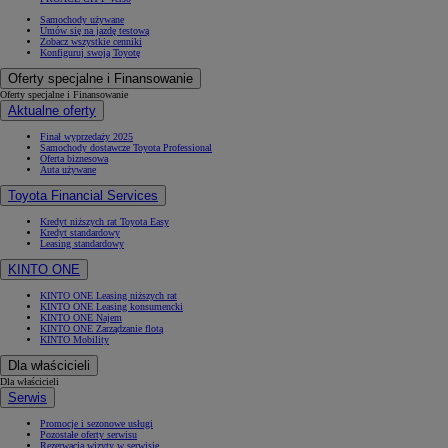
Samochody używane
Umów się na jazdę testową
Zobacz wszystkie cenniki
Konfiguruj swoją Toyotę
Oferty specjalne i Finansowanie
Oferty specjalne i Finansowanie
Aktualne oferty
Finał wyprzedaży 2025
Samochody dostawcze Toyota Professional
Oferta biznesowa
Auta używane
Toyota Financial Services
Kredyt niższych rat Toyota Easy
Kredyt standardowy
Leasing standardowy
KINTO ONE
KINTO ONE Leasing niższych rat
KINTO ONE Leasing konsumencki
KINTO ONE Najem
KINTO ONE Zarządzanie flotą
KINTO Mobility
Dla właścicieli
Dla właścicieli
Serwis
Promocje i sezonowe usługi
Pozostałe oferty serwisu
Rezerwacja wizyty w serwisie