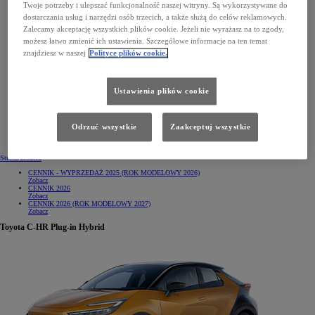
Twoje potrzeby i ulepszać funkcjonalność naszej witryny. Są wykorzystywane do
dostarczania usług i narzędzi osób trzecich, a także służą do celów reklamowych.
Zalecamy akceptację wszystkich plików cookie. Jeżeli nie wyrażasz na to zgody,
możesz łatwo zmienić ich ustawienia. Szczegółowe informacje na ten temat
znajdziesz w naszej
Polityce plików cookie.
Ustawienia plików cookie
Odrzuć wszystkie
Zaakceptuj wszystkie
Strona modelu
CENNIK - WYPRZEDAŻ 2025 (ROK MODELOWY 2026)
Zobacz
CENNIK 2026
Zobacz
CENNIK 2026 (ROK MODELOWY 2027)
Zobacz
Toyota C-HR Plug-in Hybrid