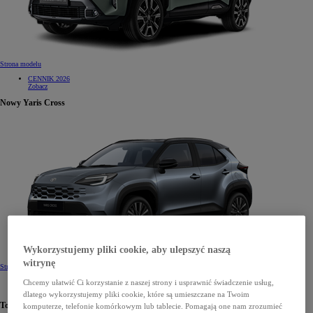
Strona modelu
CENNIK 2026
Zobacz
Nowy Yaris Cross
Wykorzystujemy pliki cookie, aby ulepszyć naszą
witrynę
Strona modelu
CENNIK 2026
Chcemy ułatwić Ci korzystanie z naszej strony i usprawnić świadczenie usług,
Zobacz
dlatego wykorzystujemy pliki cookie, które są umieszczane na Twoim
Toyota C-HR
komputerze, telefonie komórkowym lub tablecie. Pomagają one nam zrozumieć