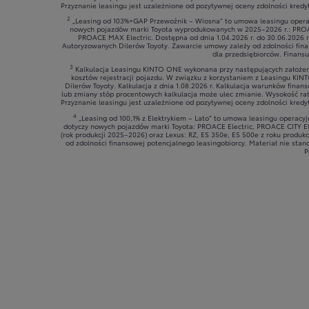
Przyznanie leasingu jest uzależnione od pozytywnej oceny zdolności kredy
2
„Leasing od 103%+GAP Przewoźnik – Wiosna” to umowa leasingu operac
nowych pojazdów marki Toyota wyprodukowanych w 2025–2026 r.: PROA
PROACE MAX Electric. Dostępna od dnia 1.04.2026 r. do 30.06.2026 r
Autoryzowanych Dilerów Toyoty. Zawarcie umowy zależy od zdolności finan
dla przedsiębiorców. Finansu
3
Kalkulacja Leasingu KINTO ONE wykonana przy następujących założeni
kosztów rejestracji pojazdu. W związku z korzystaniem z Leasingu KIN
Dilerów Toyoty. Kalkulacja z dnia 1.08.2026 r. Kalkulacja warunków fin
lub zmiany stóp procentowych kalkulacja może ulec zmianie. Wysokość rat
Przyznanie leasingu jest uzależnione od pozytywnej oceny zdolności kredy
4
„Leasing od 100,1% z Elektrykiem – Lato” to umowa leasingu operacy
dotyczy nowych pojazdów marki Toyota: PROACE Electric, PROACE CITY Ele
(rok produkcji 2025–2026) oraz Lexus: RZ, ES 350e, ES 500e z roku produk
od zdolności finansowej potencjalnego leasingobiorcy. Materiał nie stan
P
Od
81 900 zł
Yaris Cross
HYBRID