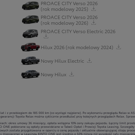
PROACE CITY Verso 2026
(rok modelowy 2025)
PROACE CITY Verso 2026
(rok modelowy 2026)
PROACE CITY Verso Electric 2026
Hilux 2026 (rok modelowy 2024)
Nowy Hilux Electric
Nowy Hilux
lat i z przebiegiem do 185 000 km (co wystąpi najpierw). Po wykonaniu przeglądu Relax w 
warancji Toyota Relax można cyklicznie przedłużać przy kolejnych przeglądach Relax. Spr
ach: okres umowy 36 miesięcy, opłata wstępna 10% ceny zakupu pojazdu. Łączny limit przeb
TO ONE pobierane są opłaty przewidziane w Tabeli Opłat i Prowizji Toyota Leasing. Szczegó
ansowych została przygotowana w oparciu o cenę pojazdu i aktualnie obowiązującej stopy pr
y miesięcznej w Leasingu KINTO ONE jest średnio o 50% niższa niż wysokość raty miesięczn