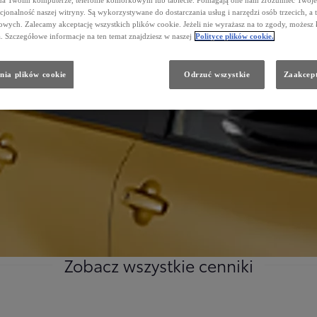
Pobierz cennik Tanuki 2026
cjonalność naszej witryny. Są wykorzystywane do dostarczania usług i narzędzi osób trzecich, a 
wych. Zalecamy akceptację wszystkich plików cookie. Jeżeli nie wyrażasz na to zgody, możesz 
a. Szczegółowe informacje na ten temat znajdziesz w naszej
Polityce plików cookie.
nia plików cookie
Odrzuć wszystkie
Zaakcept
ACE
PROACE MAX
GÓŁY
SZCZEGÓŁY
Zobacz wszystkie cenniki