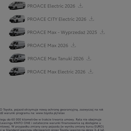
PROACE Electric 2026
PROACE CITY Electric 2026
PROACE Max - Wyprzedaż 2025
PROACE Max 2026
PROACE Max Tanuki 2026
PROACE Max Electric 2026
ASO Toyota, pojazd otrzymuje nową ochronę gwarancyjną, zazwyczaj na rok
awdź warunki programu na:
www.toyota.pl/relax
iegu do 60 000 kilometrów w trakcie trwania umowy. Rata nie obejmuje
ły Leasingu KINTO ONE i ostateczne warunki finansowania są dostępne u
ocentowej. W przypadku zmiany ceny pojazdu (w wyniku zmiany kursu EURO)
ej w Standard Leasingu oferowanym przez Toyota Leasing na okres 3–4 lat.