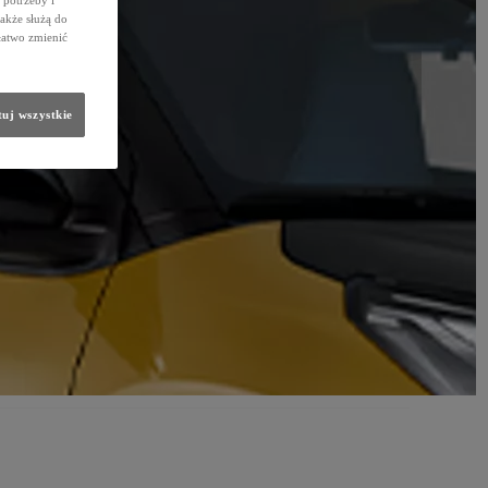
także służą do
łatwo zmienić
uj wszystkie
PROACE MAX
ELECTRIC
SZCZEGÓŁY