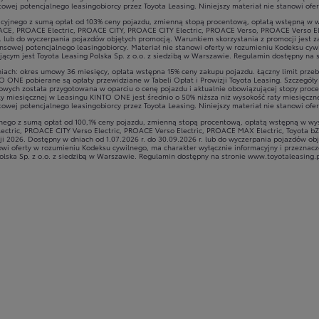
towej potencjalnego leasingobiorcy przez Toyota Leasing. Niniejszy materiał nie stanowi ofe
yjnego z sumą opłat od 103% ceny pojazdu, zmienną stopą procentową, opłatą wstępną w w
CE, PROACE Electric, PROACE CITY, PROACE CITY Electric, PROACE Verso, PROACE Verso Ele
. lub do wyczerpania pojazdów objętych promocją. Warunkiem skorzystania z promocji jest 
sowej potencjalnego leasingobiorcy. Materiał nie stanowi oferty w rozumieniu Kodeksu cywi
jącym jest Toyota Leasing Polska Sp. z o.o. z siedzibą w Warszawie. Regulamin dostępny na 
ach: okres umowy 36 miesięcy, opłata wstępna 15% ceny zakupu pojazdu. Łączny limit przeb
TO ONE pobierane są opłaty przewidziane w Tabeli Opłat i Prowizji Toyota Leasing. Szczegó
ansowych została przygotowana w oparciu o cenę pojazdu i aktualnie obowiązującej stopy pr
y miesięcznej w Leasingu KINTO ONE jest średnio o 50% niższa niż wysokość raty miesięczn
towej potencjalnego leasingobiorcy przez Toyota Leasing. Niniejszy materiał nie stanowi ofe
jnego z sumą opłat od 100,1% ceny pojazdu, zmienną stopą procentową, opłatą wstępną w w
ctric, PROACE CITY Verso Electric, PROACE Verso Electric, PROACE MAX Electric, Toyota bZ4X
cji 2026. Dostępny w dniach od 1.07.2026 r. do 30.09.2026 r. lub do wyczerpania pojazdów o
owi oferty w rozumieniu Kodeksu cywilnego, ma charakter wyłącznie informacyjny i przeznacz
olska Sp. z o.o. z siedzibą w Warszawie. Regulamin dostępny na stronie www.toyotaleasing.p