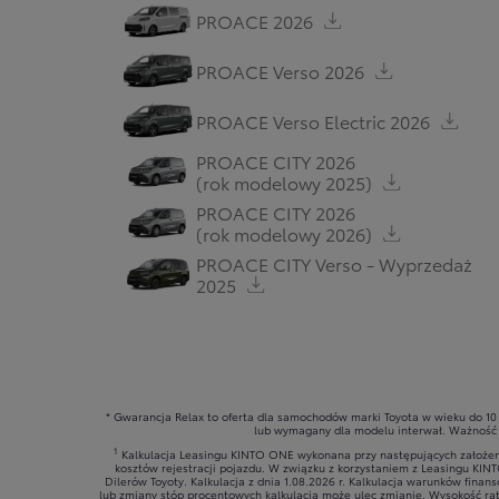
PROACE 2026
PROACE Verso 2026
PROACE Verso Electric 2026
PROACE CITY 2026
(rok modelowy 2025)
PROACE CITY 2026
(rok modelowy 2026)
PROACE CITY Verso - Wyprzedaż
2025
* Gwarancja Relax to oferta dla samochodów marki Toyota w wieku do 10 
lub wymagany dla modelu interwał. Ważność g
1
Kalkulacja Leasingu KINTO ONE wykonana przy następujących założeni
kosztów rejestracji pojazdu. W związku z korzystaniem z Leasingu KIN
Dilerów Toyoty. Kalkulacja z dnia 1.08.2026 r. Kalkulacja warunków fin
lub zmiany stóp procentowych kalkulacja może ulec zmianie. Wysokość rat