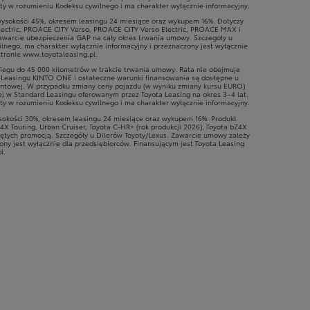
rty w rozumieniu Kodeksu cywilnego i ma charakter wyłącznie informacyjny.
ysokości 45%, okresem leasingu 24 miesiące oraz wykupem 16%. Dotyczy
ctric, PROACE CITY Verso, PROACE CITY Verso Electric, PROACE MAX i
zawarcie ubezpieczenia GAP na cały okres trwania umowy. Szczegóły u
lnego, ma charakter wyłącznie informacyjny i przeznaczony jest wyłącznie
stronie www.toyotaleasing.pl.
iegu do 45 000 kilometrów w trakcie trwania umowy. Rata nie obejmuje
ły Leasingu KINTO ONE i ostateczne warunki finansowania są dostępne u
ocentowej. W przypadku zmiany ceny pojazdu (w wyniku zmiany kursu EURO)
ej w Standard Leasingu oferowanym przez Toyota Leasing na okres 3–4 lat.
rty w rozumieniu Kodeksu cywilnego i ma charakter wyłącznie informacyjny.
ysokości 30%, okresem leasingu 24 miesiące oraz wykupem 16%. Produkt
 Touring, Urban Cruiser, Toyota C-HR+ (rok produkcji 2026), Toyota bZ4X
bjętych promocją. Szczegóły u Dilerów Toyoty/Lexus. Zawarcie umowy zależy
ony jest wyłącznie dla przedsiębiorców. Finansującym jest Toyota Leasing
l.