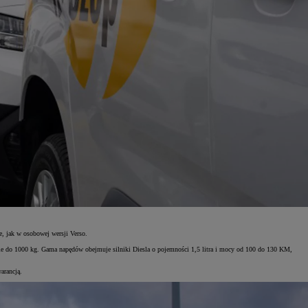
, jak w osobowej wersji Verso.
e do 1000 kg. Gama napędów obejmuje silniki Diesla o pojemności 1,5 litra i mocy od 100 do 130 KM,
arancją.