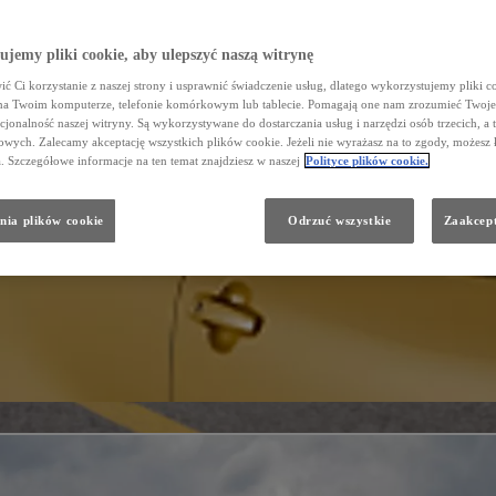
jemy pliki cookie, aby ulepszyć naszą witrynę
ć Ci korzystanie z naszej strony i usprawnić świadczenie usług, dlatego wykorzystujemy pliki co
na Twoim komputerze, telefonie komórkowym lub tablecie. Pomagają one nam zrozumieć Twoje 
cjonalność naszej witryny. Są wykorzystywane do dostarczania usług i narzędzi osób trzecich, a 
wych. Zalecamy akceptację wszystkich plików cookie. Jeżeli nie wyrażasz na to zgody, możesz 
a. Szczegółowe informacje na ten temat znajdziesz w naszej
Polityce plików cookie.
nia plików cookie
Odrzuć wszystkie
Zaakcept