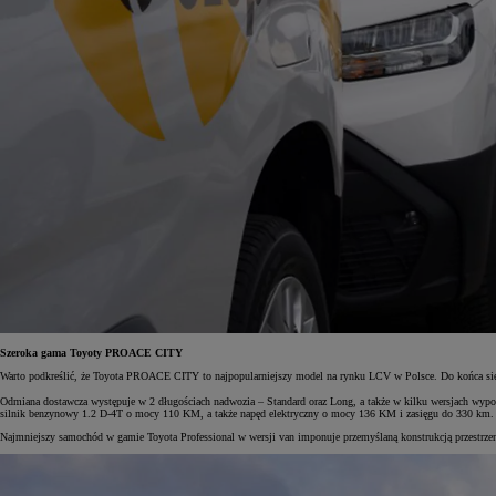
Szeroka gama Toyoty PROACE CITY
Warto podkreślić, że Toyota PROACE CITY to najpopularniejszy model na rynku LCV w Polsce. Do końca sierp
Odmiana dostawcza występuje w 2 długościach nadwozia – Standard oraz Long, a także w kilku wersjach wypo
silnik benzynowy 1.2 D-4T o mocy 110 KM, a także napęd elektryczny o mocy 136 KM i zasięgu do 330 km.
Najmniejszy samochód w gamie Toyota Professional w wersji van imponuje przemyślaną konstrukcją przestrzen