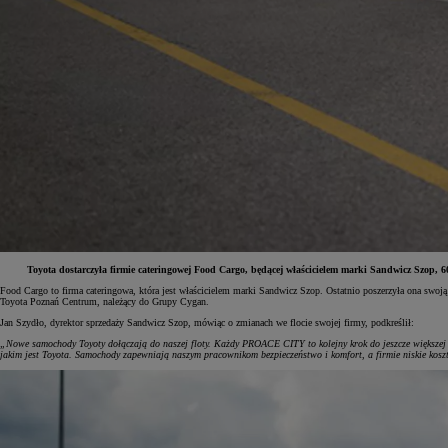
Toyota dostarczyła firmie cateringowej Food Cargo, będącej właścicielem marki Sandwicz Szop
Food Cargo to firma cateringowa, która jest właścicielem marki Sandwicz Szop. Ostatnio poszerzyła ona s
Toyota Poznań Centrum, należący do Grupy Cygan.
Od
81 900 zł
Jan Szydło, dyrektor sprzedaży Sandwicz Szop, mówiąc o zmianach we flocie swojej firmy, podkreślił:
Yaris Cross
„Nowe samochody Toyoty dołączają do naszej floty. Każdy PROACE CITY to kolejny krok do jeszcze większej m
HYBRID
jakim jest Toyota. Samochody zapewniają naszym pracownikom bezpieczeństwo i komfort, a firmie niskie kosz