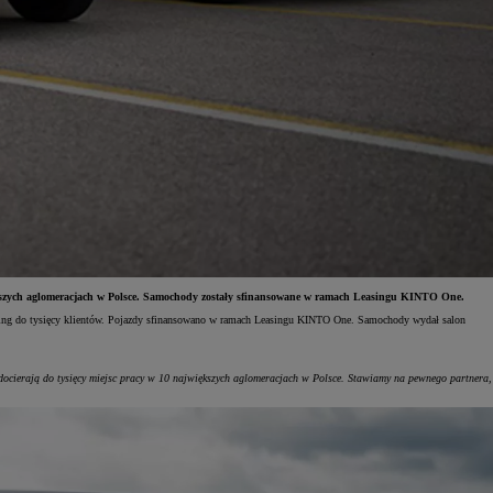
iększych aglomeracjach w Polsce. Samochody zostały sfinansowane w ramach Leasingu KINTO One.
ering do tysięcy klientów. Pojazdy sfinansowano w ramach Leasingu KINTO One. Samochody wydał salon
 docierają do tysięcy miejsc pracy w 10 największych aglomeracjach w Polsce. Stawiamy na pewnego partnera,