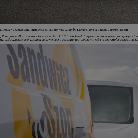
Mirosław Lewandowski, kierownik ds. kluczowych Klientów Hunter z Toyota Poznań Centrum, dodał:
„Przekazanie 60 egzemplarzy Toyoty PROACE CITY firmie Food Cargo to dla nas ogromna satysfakcja. Cieszymy
już dziś rozmawiamy o kolejnych zamówieniach i rozwiązaniach flotowych, które w przyszłości pozwolą jeszcz