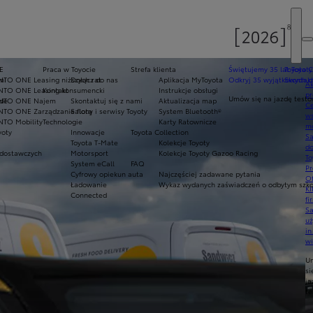
E
Praca w Toyocie
Strefa klienta
Świętujemy 35 lat Toyoty
Toyota C
mi
NTO ONE Leasing niższych rat
Dołącz do nas
Aplikacja MyToyota
Odkryj 35 wyjątkowych o
Skontakt
Ak
NTO ONE Leasing konsumencki
Kontakt
Instrukcje obsługi
pr
Umów się na jazdę test
ade
INTO ONE Najem
Skontaktuj się z nami
Aktualizacja map
Ce
NTO ONE Zarządzanie flotą
Salony i serwisy Toyoty
System Bluetooth®
ws
NTO Mobility
Technologie
Karty Ratownicze
mo
yoty
Innowacje
Toyota Collection
S
Toyota T-Mate
Kolekcje Toyoty
do
dostawczych
Motorsport
Kolekcje Toyoty Gazoo Racing
To
System eCall
FAQ
Pr
Cyfrowy opiekun auta
Najczęściej zadawane pytania
Of
Ładowanie
Wykaz wydanych zaświadczeń o odbytym szkol
KI
Connected
fi
S
u
in
w
U
si
ja
te