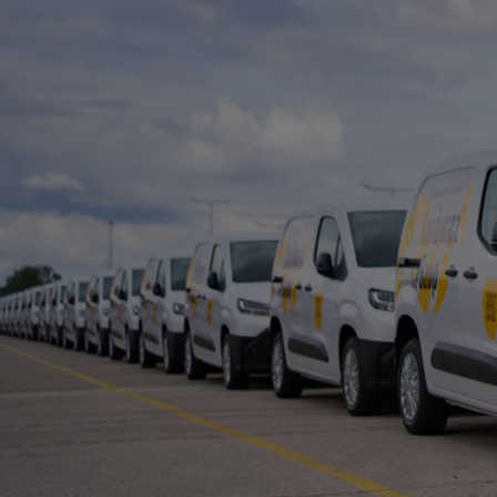
Od
105 300 zł
Corolla Hatchback
HYBRID