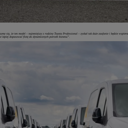
 się, że ten model – najmniejszy z rodziny Toyota Professional – zyskał tak duże zaufanie i będzie wspier
e lepiej dopasować flotę do dynamicznych potrzeb biznesu”.