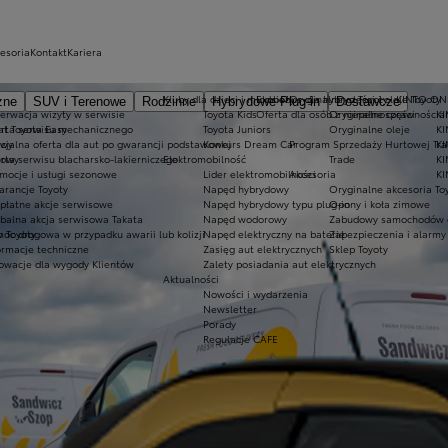
cesoria
Kontakt
Kariera
Kluby dla dzieci i młodzieży
Ekobonus dla hybryd Toyoty
Oryginalne części i oleje Toyoty
KINTO ON
zne
SUV i Terenowe
Rodzinne
Hybrydowe Plug-in
Dostawcze
erwacja wizyty w serwisie
Toyota Kids
Oferta dla osób z niepełnosprawnościa
Oryginalne części
KI
at Toyota Easy
rta serwisu mechanicznego
Toyota Juniors
Oryginalne oleje
KI
owy
cjalna oferta dla aut po gwarancji podstawowej
Konkurs Dream Car
Program Sprzedaży Hurtowej Tr
K
dowy
rta serwisu blacharsko-lakierniczego
Elektromobilność
Trade
KI
mocje i usługi sezonowe
Lider elektromobilności
Akcesoria
KI
rancje Toyoty
Napęd hybrydowy
Oryginalne akcesoria To
płatne akcje serwisowe
Napęd hybrydowy typu plug-in
Opony i koła zimowe
balna akcja serwisowa Takata
Napęd wodorowy
Zabudowy samochodów 
 Toyoty
oc drogowa w przypadku awarii lub kolizji
Napęd elektryczny na baterię
Zabezpieczenia i alarmy
ormacje techniczne
Zasięg aut elektrycznych
Sklep Toyoty
owacje dla wygody Klientów
Zalety posiadania aut elektrycznych
Aktualności
Nowości i wydarzenia
Newsletter
Porady
Regulacje CAFE