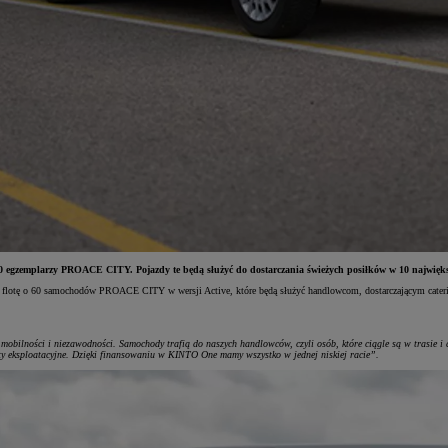
, 60 egzemplarzy PROACE CITY. Pojazdy te będą służyć do dostarczania świeżych posiłków w 10 najw
woją flotę o 60 samochodów PROACE CITY w wersji Active, które będą służyć handlowcom, dostarczającym cat
obilności i niezawodności. Samochody trafią do naszych handlowców, czyli osób, które ciągle są w trasie i
ty eksploatacyjne. Dzięki finansowaniu w KINTO One mamy wszystko w jednej niskiej racie”.