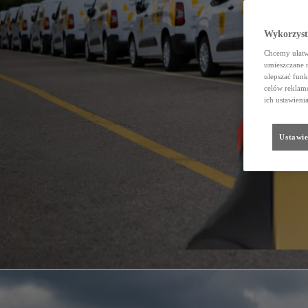
Wykorzystu
Chcemy ułatwi
umieszczane 
ulepszać funk
celów reklamo
ich ustawieni
Ustawie