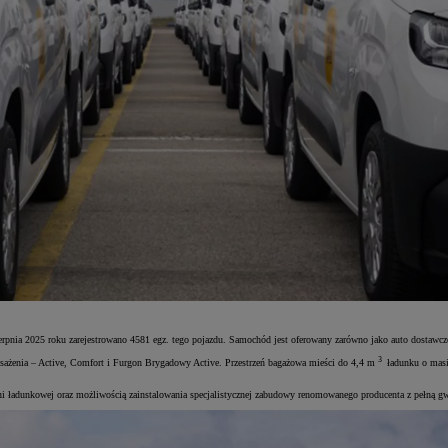
nia 2025 roku zarejestrowano 4581 egz. tego pojazdu. Samochód jest oferowany zarówno jako auto dostawcze
3
sażenia – Active, Comfort i Furgon Brygadowy Active. Przestrzeń bagażowa mieści do 4,4 m
ładunku o masi
i ładunkowej oraz możliwością zainstalowania specjalistycznej zabudowy renomowanego producenta z pełną gw