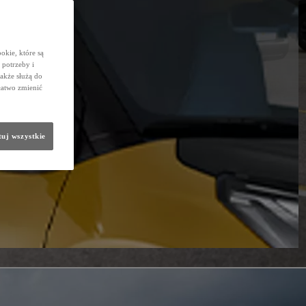
okie, które są
potrzeby i
także służą do
łatwo zmienić
uj wszystkie