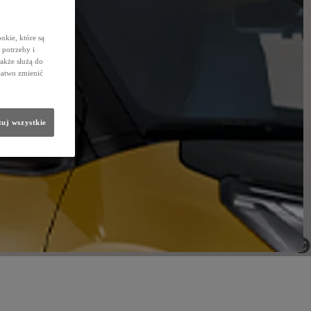
okie, które są
potrzeby i
także służą do
łatwo zmienić
uj wszystkie