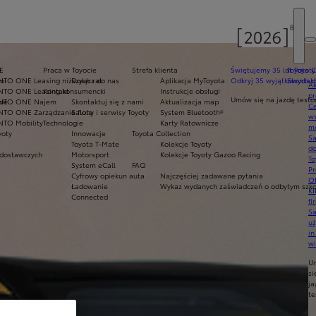
E
Praca w Toyocie
Strefa klienta
Świętujemy 35 lat Toyoty
Toyota C
mi
NTO ONE Leasing niższych rat
Dołącz do nas
Aplikacja MyToyota
Odkryj 35 wyjątkowych o
Skontakt
Ak
NTO ONE Leasing konsumencki
Kontakt
Instrukcje obsługi
pr
Umów się na jazdę test
ade
INTO ONE Najem
Skontaktuj się z nami
Aktualizacja map
Ce
NTO ONE Zarządzanie flotą
Salony i serwisy Toyoty
System Bluetooth®
ws
NTO Mobility
Technologie
Karty Ratownicze
mo
yoty
Innowacje
Toyota Collection
S
Toyota T-Mate
Kolekcje Toyoty
do
dostawczych
Motorsport
Kolekcje Toyoty Gazoo Racing
To
System eCall
FAQ
Pr
Cyfrowy opiekun auta
Najczęściej zadawane pytania
Of
Ładowanie
Wykaz wydanych zaświadczeń o odbytym szkol
KI
Connected
fi
S
u
in
w
U
si
ja
te