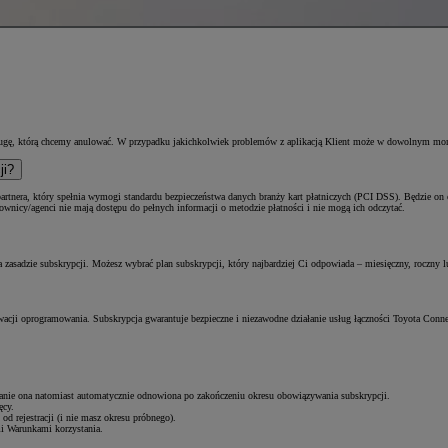
ługę, którą chcemy anulować. W przypadku jakichkolwiek problemów z aplikacją Klient może w dowolnym mom
ji?
partnera, który spełnia wymogi standardu bezpieczeństwa danych branży kart płatniczych (PCI DSS). Będzie o
racownicy/agenci nie mają dostępu do pełnych informacji o metodzie płatności i nie mogą ich odczytać.
 zasadzie subskrypcji. Możesz wybrać plan subskrypcji, który najbardziej Ci odpowiada – miesięczny, roczny lu
rwacji oprogramowania. Subskrypcja gwarantuje bezpieczne i niezawodne działanie usług łączności Toyota Con
tanie ona natomiast automatycznie odnowiona po zakończeniu okresu obowiązywania subskrypcji.
ęcy.
od rejestracji (i nie masz okresu próbnego).
mi Warunkami korzystania.