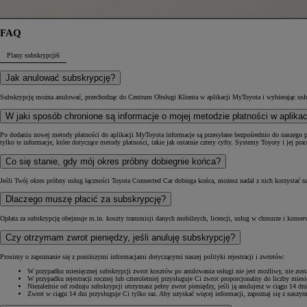
FAQ
Plany subskrypcji
6
Jak anulować subskrypcję?
Subskrypcję można anulować, przechodząc do Centrum Obsługi Klienta w aplikacji MyToyota i wybierając us
W jaki sposób chronione są informacje o mojej metodzie płatności w aplikac
Po dodaniu nowej metody płatności do aplikacji MyToyota informacje są przesyłane bezpośrednio do naszego 
tylko te informacje, które dotyczące metody płatności, takie jak ostatnie cztery cyfry. Systemy Toyoty i jej p
Co się stanie, gdy mój okres próbny dobiegnie końca?
Jeśli Twój okres próbny usług łączności Toyota Connected Car dobiega końca, możesz nadal z nich korzystać na
Dlaczego muszę płacić za subskrypcję?
Opłata za subskrypcję obejmuje m.in. koszty transmisji danych mobilnych, licencji, usług w chmurze i konse
Czy otrzymam zwrot pieniędzy, jeśli anuluję subskrypcję?
Prosimy o zapoznanie się z poniższymi informacjami dotyczącymi naszej polityki rejestracji i zwrotów:
W przypadku miesięcznej subskrypcji zwrot kosztów po anulowania usługi nie jest możliwy, nie zos
W przypadku rejestracji rocznej lub czteroletniej przysługuje Ci zwrot proporcjonalny do liczby miesi
Niezależnie od rodzaju subskrypcji otrzymasz pełny zwrot pieniędzy, jeśli ją anulujesz w ciągu 14 dni 
Zwrot w ciągu 14 dni przysługuje Ci tylko raz. Aby uzyskać więcej informacji, zapoznaj się z naszy