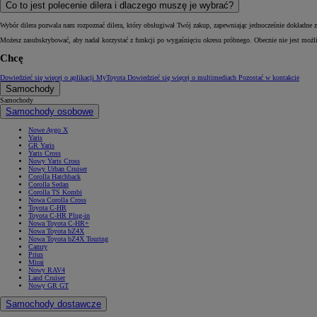
Co to jest polecenie dilera i dlaczego muszę je wybrać?
Wybór dilera pozwala nam rozpoznać dilera, który obsługiwał Twój zakup, zapewniając jednocześnie dokładne za
Możesz zasubskrybować, aby nadal korzystać z funkcji po wygaśnięciu okresu próbnego. Obecnie nie jest możl
Chcę
Dowiedzieć się więcej o aplikacji MyToyota
Dowiedzieć się więcej o multimediach
Pozostać w kontakcie
Samochody
Samochody
Samochody osobowe
Nowe Aygo X
Yaris
GR Yaris
Yaris Cross
Nowy Yaris Cross
Nowy Urban Cruiser
Corolla Hatchback
Corolla Sedan
Corolla TS Kombi
Nowa Corolla Cross
Toyota C-HR
Toyota C-HR Plug-in
Nowa Toyota C-HR+
Nowa Toyota bZ4X
Nowa Toyota bZ4X Touring
Camry
Prius
Mirai
Nowy RAV4
Land Cruiser
Nowy GR GT
Samochody dostawcze