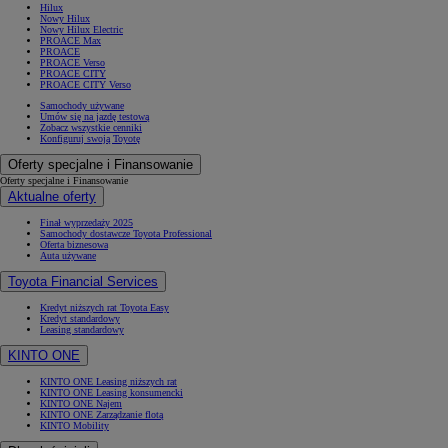
Hilux
Nowy Hilux
Nowy Hilux Electric
PROACE Max
PROACE
PROACE Verso
PROACE CITY
PROACE CITY Verso
Samochody używane
Umów się na jazdę testową
Zobacz wszystkie cenniki
Konfiguruj swoją Toyotę
Oferty specjalne i Finansowanie
Oferty specjalne i Finansowanie
Aktualne oferty
Finał wyprzedaży 2025
Samochody dostawcze Toyota Professional
Oferta biznesowa
Auta używane
Toyota Financial Services
Kredyt niższych rat Toyota Easy
Kredyt standardowy
Leasing standardowy
KINTO ONE
KINTO ONE Leasing niższych rat
KINTO ONE Leasing konsumencki
KINTO ONE Najem
KINTO ONE Zarządzanie flotą
KINTO Mobility