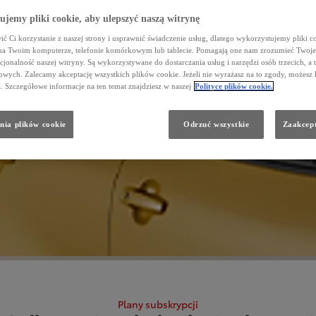
jemy pliki cookie, aby ulepszyć naszą witrynę
ć Ci korzystanie z naszej strony i usprawnić świadczenie usług, dlatego wykorzystujemy pliki co
na Twoim komputerze, telefonie komórkowym lub tablecie. Pomagają one nam zrozumieć Twoje 
cjonalność naszej witryny. Są wykorzystywane do dostarczania usług i narzędzi osób trzecich, a 
wych. Zalecamy akceptację wszystkich plików cookie. Jeżeli nie wyrażasz na to zgody, możesz 
a. Szczegółowe informacje na ten temat znajdziesz w naszej
Polityce plików cookie.
nia plików cookie
Odrzuć wszystkie
Zaakcept
Plany subskrypcji