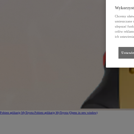
Wykorzystu
Chcemy ułatwi
umieszczane 
ulepszać funk
celów reklamo
ich ustawieni
Ustawie
Pobierz aplikację MyToyota
Pobierz aplikację MyToyota
(Opens in new window)