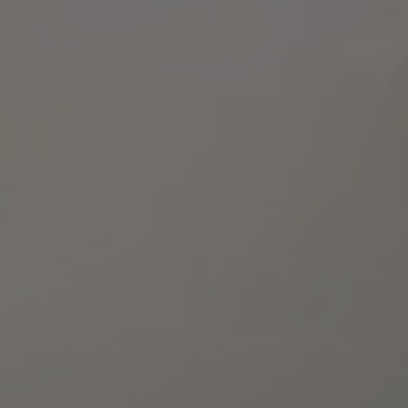
Od
81 900 zł
Yaris Cross
HYBRID