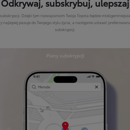
Odkrywaj, subskrybuj, ulepszaj
skrypcji. Dzięki tym rozwiązaniom Twoja Toyota będzie inteligentniejsza
y najlepiej pasuje do Twojego stylu życia, a następnie ustawić preferow
subskrypcji.
Plany subskrypcji