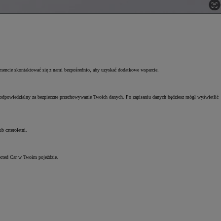
encie skontaktować się z nami bezpośrednio, aby uzyskać dodatkowe wsparcie.
n odpowiedzialny za bezpieczne przechowywanie Twoich danych. Po zapisaniu danych będziesz mógł wyświetlić
b czteroletni.
nected Car w Twoim pojeździe.