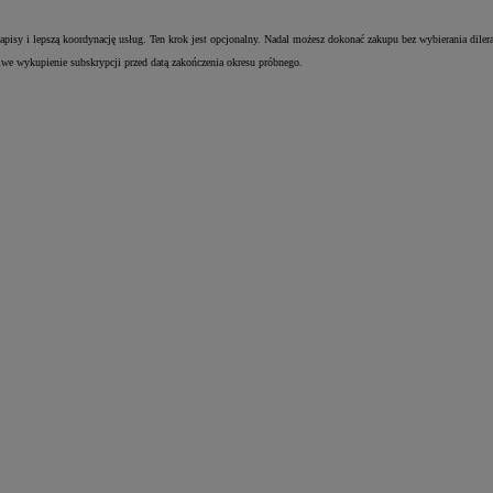
pisy i lepszą koordynację usług. Ten krok jest opcjonalny. Nadal możesz dokonać zakupu bez wybierania dilera
iwe wykupienie subskrypcji przed datą zakończenia okresu próbnego.