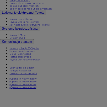
Napęd elektryczny na baterię
Zasięg aut elektrycznych
Zalety posiadania aut elektrycznych
Ładowanie elektrycznej Toyoty
Toyota HomeCharge
Toyota Charging Network
Jak naładować elektryczną Toyotę?
Systemy bezpieczeństwa
Toyota T-Mate
System eCall
Komunikacja z autem
Nowa aplikacja MyToyota
Cyfrowy opiekun auta
Usługi Connected
Płatne subskrypcje
Toyota Connectivity Match
Skontaktuj się z nami
Polityka ciasteczek
Od
81 900 zł
Deklaracja dostępności
Yaris Cross
(Opens in new window)
HYBRID
(Opens in new window)
(Opens in new window)
(Opens in new window)