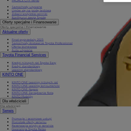
PROACE CITY Verso
Samochody używane
Umów się na jazdę testową
Zobacz wszystkie cenniki
Konfiguruj swoją Toyotę
Oferty specjalne i Finansowanie
Oferty specjalne i Finansowanie
Aktualne oferty
Finał wyprzedaży 2025
Samochody dostawcze Toyota Professional
Oferta biznesowa
Auta używane
Toyota Financial Services
Kredyt niższych rat Toyota Easy
Kredyt standardowy
Leasing standardowy
KINTO ONE
KINTO ONE Leasing niższych rat
KINTO ONE Leasing konsumencki
KINTO ONE Najem
KINTO ONE Zarządzanie flotą
KINTO Mobility
Dla właścicieli
Dla właścicieli
Serwis
Promocje i sezonowe usługi
Pozostałe oferty serwisu
Rezerwacja wizyty w serwisie
Gwarancja Toyota Relax