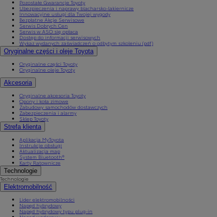
Pozostałe Gwarancje Toyoty
Ubezpieczenia i naprawy blacharsko-lakiernicze
Innowacyjne usługi dla Twojej wygody
Bezpłatne Akcje Serwisowe
Serwis Dobrych Cen
Serwis w ASO się opłaca
Dostęp do informacji serwisowych
Wykaz wydanych zaświadczeń o odbytym szkoleniu (pdf)
Oryginalne części i oleje Toyota
Oryginalne części Toyoty
Oryginalne oleje Toyoty
Akcesoria
Oryginalne akcesoria Toyoty
Opony i koła zimowe
Zabudowy samochodów dostawczych
Zabezpieczenia i alarmy
Sklep Toyoty
Strefa klienta
Aplikacja MyToyota
Instrukcje obsługi
Aktualizacja map
System Bluetooth®
Karty Ratownicze
Technologie
Technologie
Elektromobilność
Lider elektromobilności
Napęd hybrydowy
Napęd hybrydowy typu plug-in
Napęd wodorowy