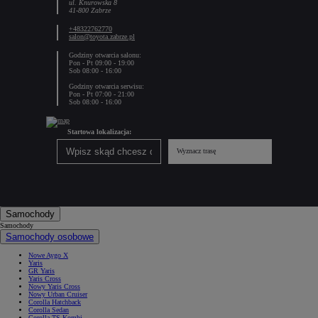
ul. Knurowska 8
41-800 Zabrze
+48322762770
salon@toyota.zabrze.pl
Godziny otwarcia salonu:
Pon - Pt 09:00 - 19:00
Sob 08:00 - 16:00
Godziny otwarcia serwisu:
Pon - Pt 07:00 - 21:00
Sob 08:00 - 16:00
Startowa lokalizacja:
Wyznacz trasę
Samochody
Samochody
Samochody osobowe
Nowe Aygo X
Yaris
GR Yaris
Yaris Cross
Nowy Yaris Cross
Nowy Urban Cruiser
Corolla Hatchback
Corolla Sedan
Corolla TS Kombi