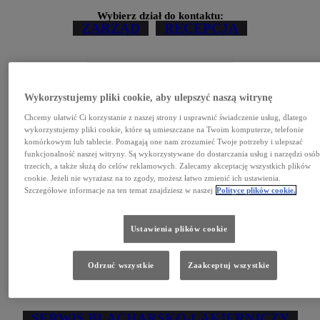
Wybierz dział do kontaktu:
ZARZĄD
RECEPCJA
DZIAŁ HANDLOWY
Wykorzystujemy pliki cookie, aby ulepszyć naszą witrynę
SPRZEDAŻ FLOTOWA
Chcemy ułatwić Ci korzystanie z naszej strony i usprawnić świadczenie usług, dlatego
wykorzystujemy pliki cookie, które są umieszczane na Twoim komputerze, telefonie
komórkowym lub tablecie. Pomagają one nam zrozumieć Twoje potrzeby i ulepszać
SAMOCHODY UŻYWANE
funkcjonalność naszej witryny. Są wykorzystywane do dostarczania usług i narzędzi osó
trzecich, a także służą do celów reklamowych. Zalecamy akceptację wszystkich plików
cookie. Jeżeli nie wyrażasz na to zgody, możesz łatwo zmienić ich ustawienia.
Szczegółowe informacje na ten temat znajdziesz w naszej
Polityce plików cookie.
SAMOCHODY DOSTAWCZE
Ustawienia plików cookie
CZĘŚCI I AKCESORIA
Odrzuć wszystkie
Zaakceptuj wszystkie
SERWIS MECHANICZNY
SERWIS BLACHARSKO-LAKIERNICZY