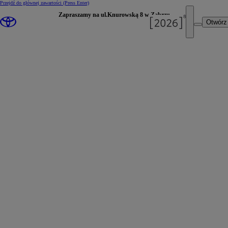
Przejdź do głównej zawartości
(Press Enter)
Zapraszamy na ul.Knurowską 8 w Zabrzu
Otwórz