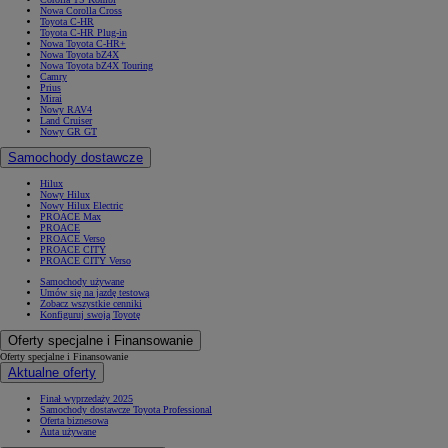
Nowa Corolla Cross
Toyota C-HR
Toyota C-HR Plug-in
Nowa Toyota C-HR+
Nowa Toyota bZ4X
Nowa Toyota bZ4X Touring
Camry
Prius
Mirai
Nowy RAV4
Land Cruiser
Nowy GR GT
Samochody dostawcze
Hilux
Nowy Hilux
Nowy Hilux Electric
PROACE Max
PROACE
PROACE Verso
PROACE CITY
PROACE CITY Verso
Samochody używane
Umów się na jazdę testową
Zobacz wszystkie cenniki
Konfiguruj swoją Toyotę
Oferty specjalne i Finansowanie
Oferty specjalne i Finansowanie
Aktualne oferty
Finał wyprzedaży 2025
Samochody dostawcze Toyota Professional
Oferta biznesowa
Auta używane