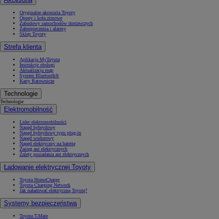
Oryginalne akcesoria Toyoty
Opony i koła zimowe
Zabudowy samochodów dostawczych
Zabezpieczenia i alarmy
Sklep Toyoty
Strefa klienta
Aplikacja MyToyota
Instrukcje obsługi
Aktualizacja map
System Bluetooth®
Karty Ratownicze
Technologie
Technologie
Elektromobilność
Lider elektromobilności
Napęd hybrydowy
Napęd hybrydowy typu plug-in
Napęd wodorowy
Napęd elektryczny na baterię
Zasięg aut elektrycznych
Zalety posiadania aut elektrycznych
Ładowanie elektrycznej Toyoty
Toyota HomeCharge
Toyota Charging Network
Jak naładować elektryczną Toyotę?
Systemy bezpieczeństwa
Toyota T-Mate