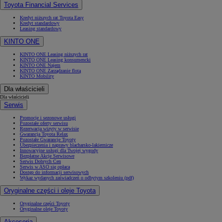
Toyota Financial Services
Kredyt niższych rat Toyota Easy
Kredyt standardowy
Leasing standardowy
KINTO ONE
KINTO ONE Leasing niższych rat
KINTO ONE Leasing konsumencki
KINTO ONE Najem
KINTO ONE Zarządzanie flotą
KINTO Mobility
Dla właścicieli
Dla właścicieli
Serwis
Promocje i sezonowe usługi
Pozostałe oferty serwisu
Rezerwacja wizyty w serwisie
Gwarancja Toyota Relax
Pozostałe Gwarancje Toyoty
Ubezpieczenia i naprawy blacharsko-lakiernicze
Innowacyjne usługi dla Twojej wygody
Bezpłatne Akcje Serwisowe
Serwis Dobrych Cen
Serwis w ASO się opłaca
Dostęp do informacji serwisowych
Wykaz wydanych zaświadczeń o odbytym szkoleniu (pdf)
Oryginalne części i oleje Toyota
Oryginalne części Toyoty
Oryginalne oleje Toyoty
Akcesoria