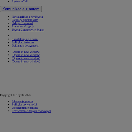
System eCall
Komunikacja z autem
Nowa aplikacja MyToyota
Cyfrowy opiekun auta
Usługi Connected
Płatne subskrypcje
Toyota Connectivity Match
Skontaktuj się z nami
Polityka ciasteczek
Deklaracja dostępności
(Opens in new window)
(Opens in new window)
(Opens in new window)
(Opens in new window)
Copyright © Toyota 2026
Informacje prawne
Polityka prywatności
Udostępnianie danych
Przetwarzanie danych osobowych