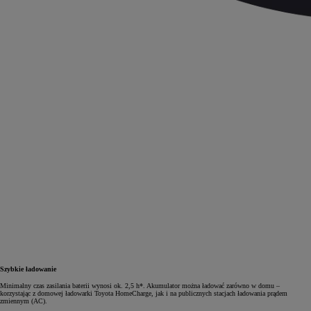
Szybkie ładowanie
Minimalny czas zasilania baterii wynosi ok. 2,5 h*. Akumulator można ładować zarówno w domu –
korzystając z domowej ładowarki Toyota HomeCharge, jak i na publicznych stacjach ładowania prądem
zmiennym (AC).