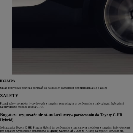
HYBRYDA
Układ hybrydowy pozwala poruszać się na długich dystansach bez martwienia się o zasięg
ZALETY
Poznaj zalety pojazdów hybrydowych z napędem typu plug‑in w porównaniu z tradycyjnymi hybrydami
na przykładzie modelu Toyota C‑HR.
Bogatsze wyposażenie standardowe
(w porównaniu do Toyoty C-HR
Hybrid)
Jedną z zalet Toyoty C-HR Plug-in Hybrid (w porównaniu z tym samym modelem z napędem hybrydowym)
jest bogatsze wyposażenie standardowe
o łącznej wartości aż 7 200 zł
. Kliknij na zdjęcie i dowiedz się,