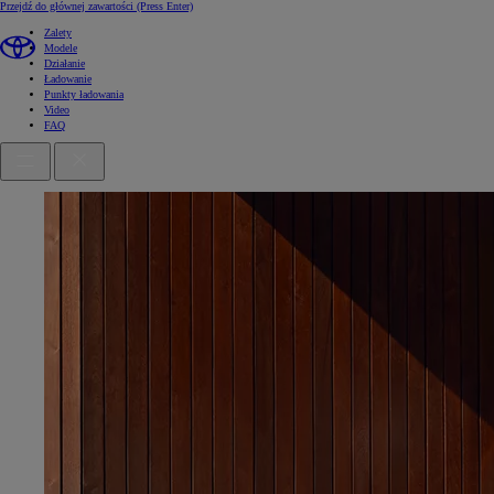
Przejdź do głównej zawartości
(Press Enter)
Zalety
Modele
Działanie
Ładowanie
Punkty ładowania
Video
FAQ