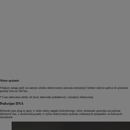
Niższe spalanie
Większy zasięg jazdy na samym silniku elektrycznym pozwala zmniejszyć średnie zużycie paliwa do poziomu
poniżej litra na 100 km.
* Czas ładowania zależy od mocy ładowarki pokładowej i instalacji elektrycznej.
Podwójne DNA
Hybryda typu plug‑in łączy w sobie zalety napędu hybrydowego, który doskonale sprawdza się podczas
dłuższych tras, z możliwością jazdy w trybie elektrycznym podczas codziennych przejazdów na krótszych
dystansach.