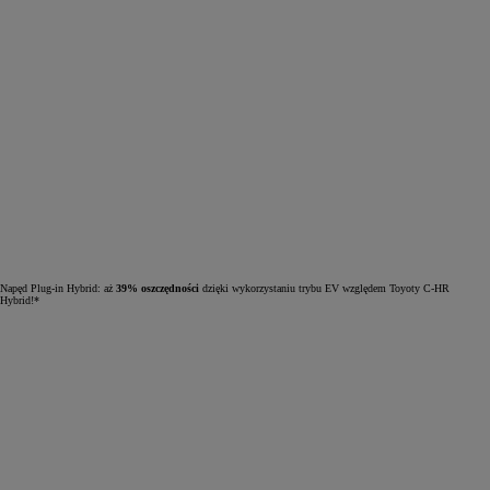
Napęd Plug-in Hybrid: aż
39% oszczędności
dzięki wykorzystaniu trybu EV względem Toyoty C-HR
Hybrid!*