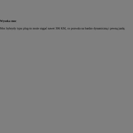
Wysoka moc
Moc hybrydy typu plug‑in może sięgać nawet 306 KM, co pozwala na bardzo dynamiczną i pewną jazdę.