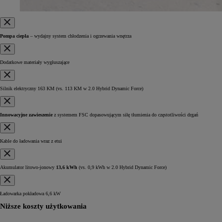
Pompa ciepła
– wydajny system chłodzenia i ogrzewania wnętrza
Dodatkowe materiały wygłuszające
Silnik elektryczny 163 KM
(vs. 113 KM w 2.0 Hybrid Dynamic Force)
Innowacyjne zawieszenie
z systemem FSC dopasowującym siłę tłumienia do częstotliwości drgań
Kable do ładowania wraz z etui
Akumulator litowo-jonowy
13,6 kWh
(vs. 0,9 kWh w 2.0 Hybrid Dynamic Force)
Ładowarka pokładowa 6,6 kW
Niższe koszty użytkowania