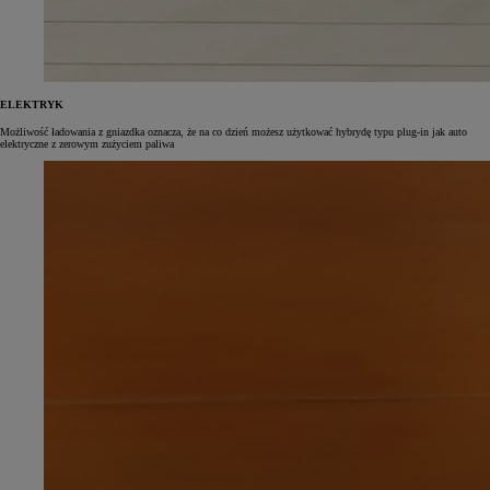
ELEKTRYK
Możliwość ładowania z gniazdka oznacza, że na co dzień możesz użytkować hybrydę typu plug‑in jak auto
elektryczne z zerowym zużyciem paliwa