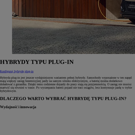
HYBRYDY TYPU PLUG‑IN
Konfiguruj hybrydę plug-in
Hybryda plug‑in jest jeszcze wydajniejszym wariantem pełnej hybrydy. Samochody wyposażone w ten napęd
mają większy zasięg bezemisyjnej jazdy na samym silniku elektrycznym, a baterię można dodatkowo
doładować z gniazdka. Dzięki temu codzienne dojazdy do pracy stają się przyjemnością. O zasięg nie musisz
martwić się również w trasie. Po wyczerpaniu baterii pojazd nie traci osiągów, lecz kontynuuje jazdę w trybie
hybrydowym.
DLACZEGO WARTO WYBRAĆ HYBRYDĘ TYPU PLUG‑IN?
Wydajność i innowacja