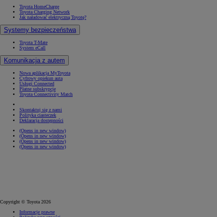
Toyota HomeCharge
Toyota Charging Network
Jak naładować elektryczną Toyotę?
Systemy bezpieczeństwa
Toyota T-Mate
System eCall
Komunikacja z autem
Nowa aplikacja MyToyota
Cyfrowy opiekun auta
Usługi Connected
Płatne subskrypcje
Toyota Connectivity Match
Skontaktuj się z nami
Polityka ciasteczek
Deklaracja dostępności
(Opens in new window)
(Opens in new window)
(Opens in new window)
(Opens in new window)
Copyright © Toyota 2026
Informacje prawne