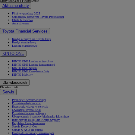
Oferty specjalne i Finansowanie
Aktualne oferty
Finał wyprzedaży 2025
Samochody dostawcze Toyota Professional
Oferta biznesowa
Auta używane
Toyota Financial Services
Kredyt niższych rat Toyota Easy
Kredyt standardowy
Leasing standardowy
KINTO ONE
KINTO ONE Leasing niższych rat
KINTO ONE Leasing konsumencki
KINTO ONE Najem
KINTO ONE Zarządzanie flotą
KINTO Mobility
Dla właścicieli
Dla właścicieli
Serwis
Promocje i sezonowe usługi
Pozostałe oferty serwisu
Rezerwacja wizyty w serwisie
Gwarancja Toyota Relax
Pozostałe Gwarancje Toyoty
Ubezpieczenia i naprawy blacharsko-lakiernicze
Innowacyjne usługi dla Twojej wygody
Bezpłatne Akcje Serwisowe
Serwis Dobrych Cen
Serwis w ASO się opłaca
Dostęp do informacji serwisowych