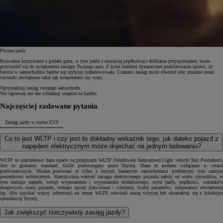
Płynna jazda
Rozważne korzystanie z pedału gazu, w tym jazda z mniejszą prędkością i delikatne przyspieszanie, może
przyczynić się do zwiększenia zasięgu Twojego auta. Z kolei bardziej dynamiczne podróżowanie sprawi, że
bateria w samochodzie będzie się szybciej rozładowywała. Czasami zasięg może również ulec zmianie przez
czynniki zewnętrzne takie jak temperatura czy wiatr.
Optymalizuj zasięg swojego samochodu
Nie ogrzewaj ani nie schładzaj wnętrza za bardzo
Najczęściej zadawane pytania
Zasięg jazdy w trybie EV
3
Co to jest WLTP i czy jest to dokładny wskaźnik tego, jak daleko pojazd z
napędem elektrycznym może dojechać na jednym ładowaniu?
WLTP to szacunkowe dane oparte na przepisach WLTP (Worldwide harmonised Light vehicle Test Procedure).
Jest to globalny standard, ściśle przestrzegany przez Toyotę. Dane te podano wyłącznie w celach
porównawczych. Można porównać je tylko z innymi badanymi samochodami poddanymi tym samym
procedurom technicznym. Rzeczywista wartość zasięgu elektrycznego pojazdu zależy od wielu czynników, w
tym rodzaju napędu, wersji wyposażenia i wyposażenia dodatkowego, stylu jazdy, prędkości, warunków
drogowych, stanu pojazdu, rodzaju opony (lato/zima) i ciśnienia, liczby pasażerów, temperatury zewnętrznej
itp. Aby uzyskać więcej informacji na temat WLTP, odwiedź naszą witrynę lub skontaktuj się z lokalnym
sprzedawcą Toyoty.
Jak zwiększyć rzeczywisty zasięg jazdy?