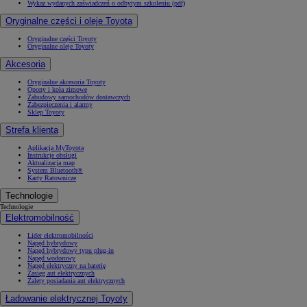
Wykaz wydanych zaświadczeń o odbytym szkoleniu (pdf)
Oryginalne części i oleje Toyota
Oryginalne części Toyoty
Oryginalne oleje Toyoty
Akcesoria
Oryginalne akcesoria Toyoty
Opony i koła zimowe
Zabudowy samochodów dostawczych
Zabezpieczenia i alarmy
Sklep Toyoty
Strefa klienta
Aplikacja MyToyota
Instrukcje obsługi
Aktualizacja map
System Bluetooth®
Karty Ratownicze
Technologie
Technologie
Elektromobilność
Lider elektromobilności
Napęd hybrydowy
Napęd hybrydowy typu plug-in
Napęd wodorowy
Napęd elektryczny na baterię
Zasięg aut elektrycznych
Zalety posiadania aut elektrycznych
Ładowanie elektrycznej Toyoty