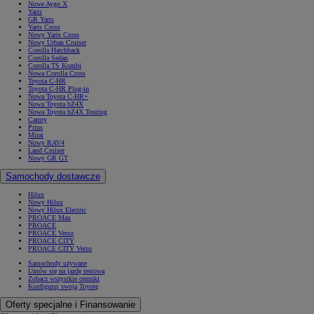
Nowe Aygo X
Yaris
GR Yaris
Yaris Cross
Nowy Yaris Cross
Nowy Urban Cruiser
Corolla Hatchback
Corolla Sedan
Corolla TS Kombi
Nowa Corolla Cross
Toyota C-HR
Toyota C-HR Plug-in
Nowa Toyota C-HR+
Nowa Toyota bZ4X
Nowa Toyota bZ4X Touring
Camry
Prius
Mirai
Nowy RAV4
Land Cruiser
Nowy GR GT
Samochody dostawcze
Hilux
Nowy Hilux
Nowy Hilux Electric
PROACE Max
PROACE
PROACE Verso
PROACE CITY
PROACE CITY Verso
Samochody używane
Umów się na jazdę testową
Zobacz wszystkie cenniki
Konfiguruj swoją Toyotę
Oferty specjalne i Finansowanie