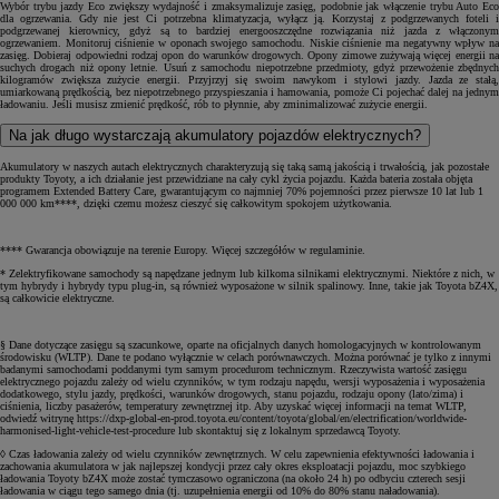
Wybór trybu jazdy Eco zwiększy wydajność i zmaksymalizuje zasięg, podobnie jak włączenie trybu Auto Eco
dla ogrzewania. Gdy nie jest Ci potrzebna klimatyzacja, wyłącz ją. Korzystaj z podgrzewanych foteli i
podgrzewanej kierownicy, gdyż są to bardziej energooszczędne rozwiązania niż jazda z włączonym
ogrzewaniem. Monitoruj ciśnienie w oponach swojego samochodu. Niskie ciśnienie ma negatywny wpływ na
zasięg. Dobieraj odpowiedni rodzaj opon do warunków drogowych. Opony zimowe zużywają więcej energii na
suchych drogach niż opony letnie. Usuń z samochodu niepotrzebne przedmioty, gdyż przewożenie zbędnych
kilogramów zwiększa zużycie energii. Przyjrzyj się swoim nawykom i stylowi jazdy. Jazda ze stałą,
umiarkowaną prędkością, bez niepotrzebnego przyspieszania i hamowania, pomoże Ci pojechać dalej na jednym
ładowaniu. Jeśli musisz zmienić prędkość, rób to płynnie, aby zminimalizować zużycie energii.
Na jak długo wystarczają akumulatory pojazdów elektrycznych?
Akumulatory w naszych autach elektrycznych charakteryzują się taką samą jakością i trwałością, jak pozostałe
produkty Toyoty, a ich działanie jest przewidziane na cały cykl życia pojazdu. Każda bateria została objęta
programem Extended Battery Care, gwarantującym co najmniej 70% pojemności przez pierwsze 10 lat lub 1
000 000 km****, dzięki czemu możesz cieszyć się całkowitym spokojem użytkowania.
**** Gwarancja obowiązuje na terenie Europy. Więcej szczegółów w regulaminie.
* Zelektryfikowane samochody są napędzane jednym lub kilkoma silnikami elektrycznymi. Niektóre z nich, w
tym hybrydy i hybrydy typu plug-in, są również wyposażone w silnik spalinowy. Inne, takie jak Toyota bZ4X,
są całkowicie elektryczne.
§ Dane dotyczące zasięgu są szacunkowe, oparte na oficjalnych danych homologacyjnych w kontrolowanym
środowisku (WLTP). Dane te podano wyłącznie w celach porównawczych. Można porównać je tylko z innymi
badanymi samochodami poddanymi tym samym procedurom technicznym. Rzeczywista wartość zasięgu
elektrycznego pojazdu zależy od wielu czynników, w tym rodzaju napędu, wersji wyposażenia i wyposażenia
dodatkowego, stylu jazdy, prędkości, warunków drogowych, stanu pojazdu, rodzaju opony (lato/zima) i
ciśnienia, liczby pasażerów, temperatury zewnętrznej itp. Aby uzyskać więcej informacji na temat WLTP,
odwiedź witrynę https://dxp-global-en-prod.toyota.eu/content/toyota/global/en/electrification/worldwide-
harmonised-light-vehicle-test-procedure lub skontaktuj się z lokalnym sprzedawcą Toyoty.
◊ Czas ładowania zależy od wielu czynników zewnętrznych. W celu zapewnienia efektywności ładowania i
zachowania akumulatora w jak najlepszej kondycji przez cały okres eksploatacji pojazdu, moc szybkiego
ładowania Toyoty bZ4X może zostać tymczasowo ograniczona (na około 24 h) po odbyciu czterech sesji
ładowania w ciągu tego samego dnia (tj. uzupełnienia energii od 10% do 80% stanu naładowania).