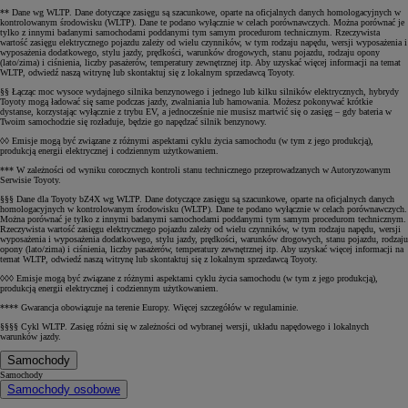
** Dane wg WLTP. Dane dotyczące zasięgu są szacunkowe, oparte na oficjalnych danych homologacyjnych w
kontrolowanym środowisku (WLTP). Dane te podano wyłącznie w celach porównawczych. Można porównać je
tylko z innymi badanymi samochodami poddanymi tym samym procedurom technicznym. Rzeczywista
wartość zasięgu elektrycznego pojazdu zależy od wielu czynników, w tym rodzaju napędu, wersji wyposażenia i
wyposażenia dodatkowego, stylu jazdy, prędkości, warunków drogowych, stanu pojazdu, rodzaju opony
(lato/zima) i ciśnienia, liczby pasażerów, temperatury zewnętrznej itp. Aby uzyskać więcej informacji na temat
WLTP, odwiedź naszą witrynę lub skontaktuj się z lokalnym sprzedawcą Toyoty.
§§ Łącząc moc wysoce wydajnego silnika benzynowego i jednego lub kilku silników elektrycznych, hybrydy
Toyoty mogą ładować się same podczas jazdy, zwalniania lub hamowania. Możesz pokonywać krótkie
dystanse, korzystając wyłącznie z trybu EV, a jednocześnie nie musisz martwić się o zasięg – gdy bateria w
Twoim samochodzie się rozładuje, będzie go napędzać silnik benzynowy.
◊◊ Emisje mogą być związane z różnymi aspektami cyklu życia samochodu (w tym z jego produkcją),
produkcją energii elektrycznej i codziennym użytkowaniem.
*** W zależności od wyniku corocznych kontroli stanu technicznego przeprowadzanych w Autoryzowanym
Serwisie Toyoty.
§§§ Dane dla Toyoty bZ4X wg WLTP. Dane dotyczące zasięgu są szacunkowe, oparte na oficjalnych danych
homologacyjnych w kontrolowanym środowisku (WLTP). Dane te podano wyłącznie w celach porównawczych.
Można porównać je tylko z innymi badanymi samochodami poddanymi tym samym procedurom technicznym.
Rzeczywista wartość zasięgu elektrycznego pojazdu zależy od wielu czynników, w tym rodzaju napędu, wersji
wyposażenia i wyposażenia dodatkowego, stylu jazdy, prędkości, warunków drogowych, stanu pojazdu, rodzaju
opony (lato/zima) i ciśnienia, liczby pasażerów, temperatury zewnętrznej itp. Aby uzyskać więcej informacji na
temat WLTP, odwiedź naszą witrynę lub skontaktuj się z lokalnym sprzedawcą Toyoty.
◊◊◊ Emisje mogą być związane z różnymi aspektami cyklu życia samochodu (w tym z jego produkcją),
produkcją energii elektrycznej i codziennym użytkowaniem.
**** Gwarancja obowiązuje na terenie Europy. Więcej szczegółów w regulaminie.
§§§§ Cykl WLTP. Zasięg różni się w zależności od wybranej wersji, układu napędowego i lokalnych
warunków jazdy.
Samochody
Samochody
Samochody osobowe