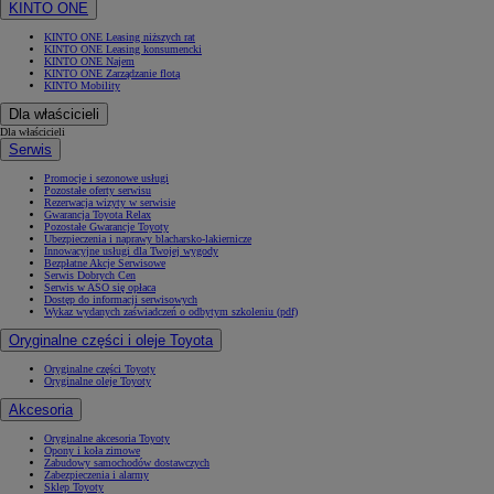
KINTO ONE
KINTO ONE Leasing niższych rat
KINTO ONE Leasing konsumencki
KINTO ONE Najem
KINTO ONE Zarządzanie flotą
KINTO Mobility
Dla właścicieli
Dla właścicieli
Serwis
Promocje i sezonowe usługi
Pozostałe oferty serwisu
Rezerwacja wizyty w serwisie
Gwarancja Toyota Relax
Pozostałe Gwarancje Toyoty
Ubezpieczenia i naprawy blacharsko-lakiernicze
Innowacyjne usługi dla Twojej wygody
Bezpłatne Akcje Serwisowe
Serwis Dobrych Cen
Serwis w ASO się opłaca
Dostęp do informacji serwisowych
Wykaz wydanych zaświadczeń o odbytym szkoleniu (pdf)
Oryginalne części i oleje Toyota
Oryginalne części Toyoty
Oryginalne oleje Toyoty
Akcesoria
Oryginalne akcesoria Toyoty
Opony i koła zimowe
Zabudowy samochodów dostawczych
Zabezpieczenia i alarmy
Sklep Toyoty