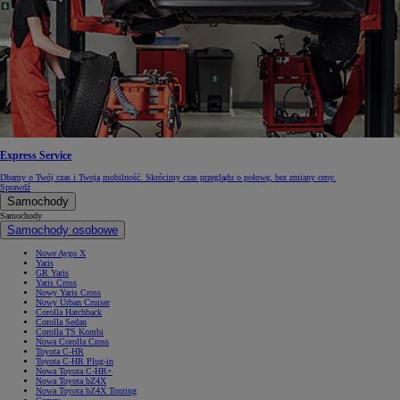
Express Service
Dbamy o Twój czas i Twoją mobilność. Skrócimy czas przeglądu o połowę, bez zmiany ceny.
Sprawdź
Samochody
Samochody
Samochody osobowe
Nowe Aygo X
Yaris
GR Yaris
Yaris Cross
Nowy Yaris Cross
Nowy Urban Cruiser
Corolla Hatchback
Corolla Sedan
Corolla TS Kombi
Nowa Corolla Cross
Toyota C-HR
Toyota C-HR Plug-in
Nowa Toyota C-HR+
Nowa Toyota bZ4X
Nowa Toyota bZ4X Touring