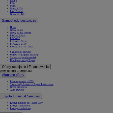
Camry
Prius
Mirai
Nowy RAV4
Land Cruiser
Nowy GR GT
Samochody dostawcze
Hilux
Nowy Hilux
Nowy Hilux Electric
PROACE Max
PROACE
PROACE Verso
PROACE CITY
PROACE CITY Verso
Samochody używane
Umów się na jazdę testową
Zobacz wszystkie cenniki
Konfiguruj swoją Toyotę
Oferty specjalne i Finansowanie
Oferty specjalne i Finansowanie
Aktualne oferty
Finał wyprzedaży 2025
Samochody dostawcze Toyota Professional
Oferta biznesowa
Auta używane
Toyota Financial Services
Kredyt niższych rat Toyota Easy
Kredyt standardowy
Leasing standardowy