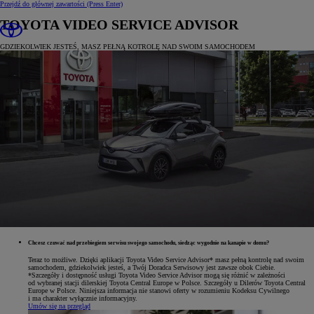
Przejdź do głównej zawartości
(Press Enter)
TOYOTA VIDEO SERVICE ADVISOR
GDZIEKOLWIEK JESTEŚ, MASZ PEŁNĄ KOTROLĘ NAD SWOIM SAMOCHODEM
Chcesz czuwać nad przebiegiem serwisu swojego samochodu, siedząc wygodnie na kanapie w domu?
Teraz to możliwe. Dzięki aplikacji Toyota Video Service Advisor* masz pełną kontrolę nad swoim
samochodem, gdziekolwiek jesteś, a Twój Doradca Serwisowy jest zawsze obok Ciebie.
*Szczegóły i dostępność usługi Toyota Video Service Advisor mogą się różnić w zależności
od wybranej stacji dilerskiej Toyota Central Europe w Polsce. Szczegóły u Dilerów Toyota Central
Europe w Polsce. Niniejsza informacja nie stanowi oferty w rozumieniu Kodeksu Cywilnego
i ma charakter wyłącznie informacyjny.
Umów się na przegląd