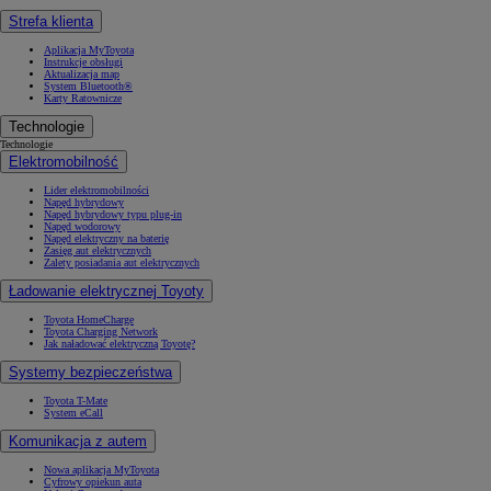
Strefa klienta
Aplikacja MyToyota
Instrukcje obsługi
Aktualizacja map
System Bluetooth®
Karty Ratownicze
Technologie
Technologie
Elektromobilność
Lider elektromobilności
Napęd hybrydowy
Napęd hybrydowy typu plug-in
Napęd wodorowy
Napęd elektryczny na baterię
Zasięg aut elektrycznych
Zalety posiadania aut elektrycznych
Ładowanie elektrycznej Toyoty
Toyota HomeCharge
Toyota Charging Network
Jak naładować elektryczną Toyotę?
Systemy bezpieczeństwa
Toyota T-Mate
System eCall
Komunikacja z autem
Nowa aplikacja MyToyota
Cyfrowy opiekun auta