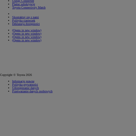
Usługi Connected
Płatne subskrypcje
Toyota Connectivity Match
Skontaktuj się z nami
Polityka ciasteczek
Deklaracja dostępności
(Opens in new window)
(Opens in new window)
(Opens in new window)
(Opens in new window)
Copyright © Toyota 2026
Informacje prawne
Polityka prywatności
Udostępnianie danych
Przetwarzanie danych osobowych