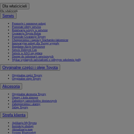
Dla właścicieli
Dla właścicieli
Serwis
Promocje i sezonowe usługi
Pozostałe oferty serwisu
Rezerwacja wizyty w serwisie
Gwarancja Toyota Relax
Pozostałe Gwarancje Toyoty
Ubezpieczenia i naprawy blacharsko-lakiernicze
Innowacyjne usługi dla Twojej wygody
Bezpłatne Akcje Serwisowe
Serwis Dobrych Cen
Serwis w ASO się opłaca
Dostęp do informacji serwisowych
Wykaz wydanych zaświadczeń o odbytym szkoleniu (pdf)
Oryginalne części i oleje Toyota
Oryginalne części Toyoty
Oryginalne oleje Toyoty
Akcesoria
Oryginalne akcesoria Toyoty
Opony i koła zimowe
Zabudowy samochodów dostawczych
Zabezpieczenia i alarmy
Sklep Toyoty
Strefa klienta
Aplikacja MyToyota
Instrukcje obsługi
Aktualizacja map
System Bluetooth®