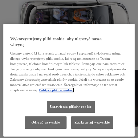
Wykorzystujemy pliki cookie, aby ulepszyć naszą
witrynę
Chcemy ułatwić Ci korzystanie z naszej strony i usprawnić świadczenie usług,
Moja Toyota
dlatego wykorzystujemy pliki cookie, które są umieszczane na Twoim
komputerze, telefonie komórkowym lub tablecie. Pomagają one nam zrozumieć
Zarejestruj się w systemie Moja Toyota, by zaktualizować mapy i pobrać instrukcję obsługi.
Sprawdź
Twoje potrzeby i ulepszać funkcjonalność naszej witryny. Są wykorzystywane do
dostarczania usług i narzędzi osób trzecich, a także służą do celów reklamowych.
Zalecamy akceptację wszystkich plików cookie. Jeżeli nie wyrażasz na to zgody,
możesz łatwo zmienić ich ustawienia. Szczegółowe informacje na ten temat
znajdziesz w naszej
Polityce plików cookie.
Ustawienia plików cookie
Odrzuć wszystkie
Zaakceptuj wszystkie
Instrukcje obsługi