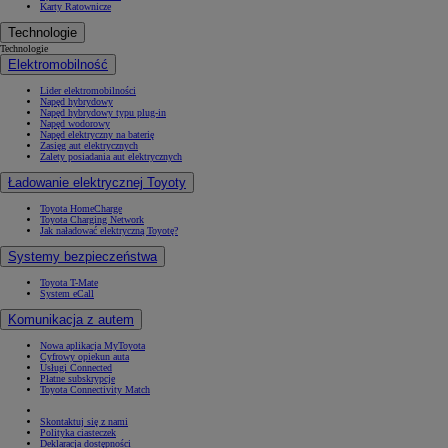
Karty Ratownicze
Technologie
Technologie
Elektromobilność
Lider elektromobilności
Napęd hybrydowy
Napęd hybrydowy typu plug-in
Napęd wodorowy
Napęd elektryczny na baterię
Zasięg aut elektrycznych
Zalety posiadania aut elektrycznych
Ładowanie elektrycznej Toyoty
Toyota HomeCharge
Toyota Charging Network
Jak naładować elektryczną Toyotę?
Systemy bezpieczeństwa
Toyota T-Mate
System eCall
Komunikacja z autem
Nowa aplikacja MyToyota
Cyfrowy opiekun auta
Usługi Connected
Płatne subskrypcje
Toyota Connectivity Match
Skontaktuj się z nami
Polityka ciasteczek
Deklaracja dostępności