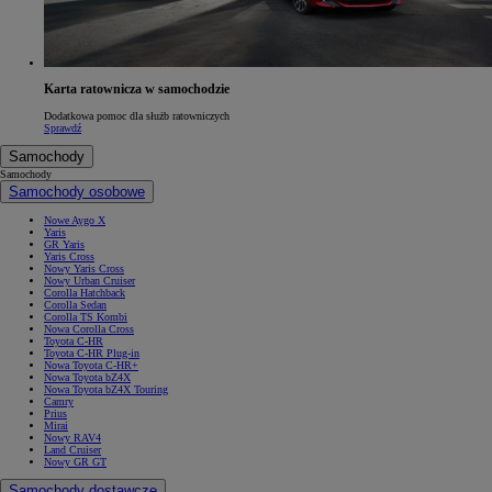
Karta ratownicza w samochodzie
Dodatkowa pomoc dla służb ratowniczych
Sprawdź
Samochody
Samochody
Samochody osobowe
Nowe Aygo X
Yaris
GR Yaris
Yaris Cross
Nowy Yaris Cross
Nowy Urban Cruiser
Corolla Hatchback
Corolla Sedan
Corolla TS Kombi
Nowa Corolla Cross
Toyota C-HR
Toyota C-HR Plug-in
Nowa Toyota C-HR+
Nowa Toyota bZ4X
Nowa Toyota bZ4X Touring
Camry
Prius
Mirai
Nowy RAV4
Land Cruiser
Nowy GR GT
Samochody dostawcze