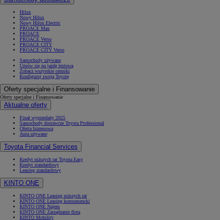
Hilux
Nowy Hilux
Nowy Hilux Electric
PROACE Max
PROACE
PROACE Verso
PROACE CITY
PROACE CITY Verso
Samochody używane
Umów się na jazdę testową
Zobacz wszystkie cenniki
Konfiguruj swoją Toyotę
Oferty specjalne i Finansowanie
Oferty specjalne i Finansowanie
Aktualne oferty
Finał wyprzedaży 2025
Samochody dostawcze Toyota Professional
Oferta biznesowa
Auta używane
Toyota Financial Services
Kredyt niższych rat Toyota Easy
Kredyt standardowy
Leasing standardowy
KINTO ONE
KINTO ONE Leasing niższych rat
KINTO ONE Leasing konsumencki
KINTO ONE Najem
KINTO ONE Zarządzanie flotą
KINTO Mobility