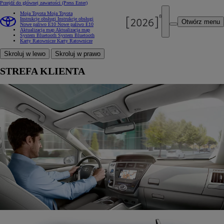
Przejdź do głównej zawartości
(Press Enter)
Moja Toyota
Moja Toyota
Instrukcje obsługi
Instrukcje obsługi
Otwórz menu
Nowe paliwo E10
Nowe paliwo E10
Aktualizacja map
Aktualizacja map
System Bluetooth
System Bluetooth
Karty Ratownicze
Karty Ratownicze
Skroluj w lewo
Skroluj w prawo
STREFA KLIENTA