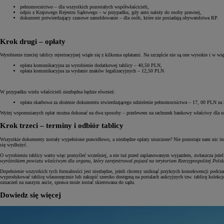
pełnomocnictwo – dla wszystkich pozostałych współwłaścicieli,
odpis z Krajowego Rejestru Sądowego – w przypadku, gdy auto należy do osoby prawnej,
dokument potwierdzający czasowe zameldowanie – dla osób, które nie posiadają obywatelstwa RP.
Krok drugi – opłaty
Wyrobienie trzeciej tablicy rejestracyjnej wiąże się z kilkoma opłatami. Na szczęście nie są one wysokie i w
opłata komunikacyjna za wyrobienie dodatkowej tablicy – 40,50 PLN,
opłata komunikacyjna za wydanie znaków legalizacyjnych – 12,50 PLN.
W przypadku wielu właścicieli niezbędna będzie również:
opłata skarbowa za złożenie dokumentu stwierdzającego udzielenie pełnomocnictwa – 17, 00 PLN za
Wyżej wspomnianych opłat można dokonać na dwa sposoby – przelewem na rachunek bankowy właściwy dla urzęd
Krok trzeci – terminy i odbiór tablicy
Wszystkie dokumenty zostały wypełnione prawidłowo, a niezbędne opłaty uiszczone? Nie pozostaje nam nic inn
się wydłużyć.
O wyrobieniu tablicy warto więc pomyśleć wcześniej, a nie tuż przed zaplanowanym wyjazdem, zwłaszcza jeżeli
wyróżnikiem powiatu właściwym dla organu, który zarejestrował pojazd na terytorium Rzeczypospolitej Polsk
Dopełnienie wszystkich tych formalności jest niezbędne, jeżeli chcemy uniknąć przykrych konsekwencji podczas
wyprodukować tablicę własnoręcznie lub zakupić szeroko dostępną na portalach aukcyjnych tzw. tablicę kolekc
oznaczeń na naszym aucie, sprawa może zostać skierowana do sądu.
Dowiedz się więcej