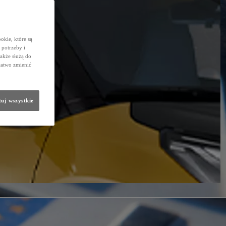
okie, które są
potrzeby i
także służą do
łatwo zmienić
uj wszystkie