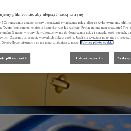
jemy pliki cookie, aby ulepszyć naszą witrynę
ć Ci korzystanie z naszej strony i usprawnić świadczenie usług, dlatego wykorzystujemy pliki co
na Twoim komputerze, telefonie komórkowym lub tablecie. Pomagają one nam zrozumieć Twoje 
cjonalność naszej witryny. Są wykorzystywane do dostarczania usług i narzędzi osób trzecich, a 
wych. Zalecamy akceptację wszystkich plików cookie. Jeżeli nie wyrażasz na to zgody, możesz 
a. Szczegółowe informacje na ten temat znajdziesz w naszej
Polityce plików cookie.
nia plików cookie
Odrzuć wszystkie
Zaakcept