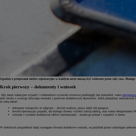
Zgodnie z przepisami tablice rejestracyjne w każdym aucie muszą być widoczne przez cały czas. Dlateg
Krok pierwszy – dokumenty i wniosek
Od
81 900 zł
Aby nasze wakacyjne wyjazdy i weekendowe wycieczki rowerowe przebiegały bez przeszkód, warto
przygotowa
jeśli chodzi o wymogi dotyczące montażu i przewozu dodatkowych akcesoriów. Jeżeli planujemy zainstalować
ze sobą zabrać:
Yaris Cross
HYBRID
dokument tożsamości ze zdjęciem – dowód osobisty, prawo jazdy lub paszport,
dowód rejestracyjny pojazdu, dla którego chcemy wyrobić trzecią tablicę, oraz ważne ubezpieczenie O
wniosek o wydanie dodatkowej tablicy rejestracyjnej – można go pobrać i wypełnić w domu.
W niektórych przypadkach będą wymagane również dodatkowe wnioski, na przykład pismo udzielające pełnomocni