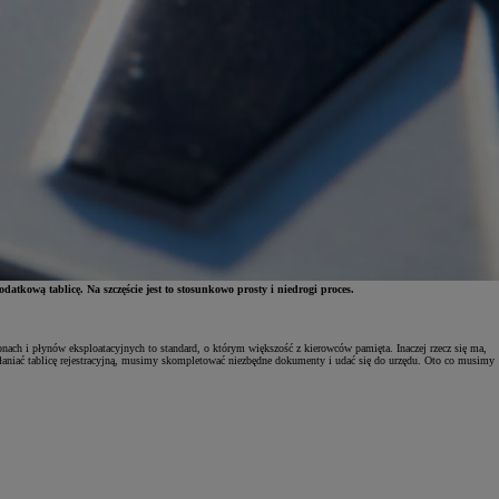
atkową tablicę. Na szczęście jest to stosunkowo prosty i niedrogi proces.
onach i płynów eksploatacyjnych to standard, o którym większość z kierowców pamięta. Inaczej rzecz się ma,
aniać tablicę rejestracyjną, musimy skompletować niezbędne dokumenty i udać się do urzędu. Oto co musimy