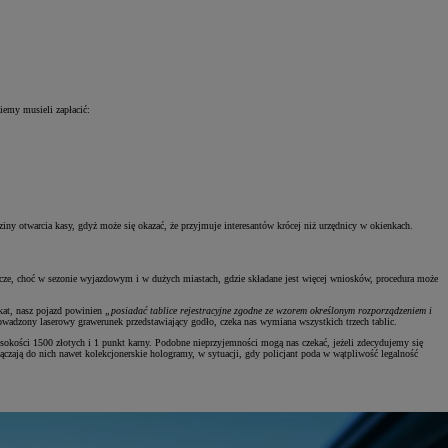
ziemy musieli zapłacić:
y otwarcia kasy, gdyż może się okazać, że przyjmuje interesantów krócej niż urzędnicy w okienkach.
bocze, choć w sezonie wyjazdowym i w dużych miastach, gdzie składane jest więcej wniosków, procedura może
ikat, nasz pojazd powinien
„posiadać tablice rejestracyjne zgodne ze wzorem określonym rozporządzeniem i
prowadzony laserowy grawerunek przedstawiający godło, czeka nas wymiana wszystkich trzech tablic.
ysokości 1500 złotych i 1 punkt karny. Podobne nieprzyjemności mogą nas czekać, jeżeli zdecydujemy się
ączają do nich nawet kolekcjonerskie hologramy, w sytuacji, gdy policjant poda w wątpliwość legalność