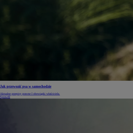
Jak przewozić psa w samochodzie
Aktualne przepisy prawne I obowiązki właściciela.
Sprawdź