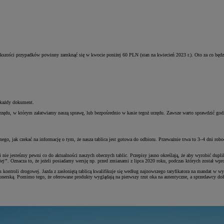
 większości przypadków powinny zamknąć się w kwocie poniżej 60 PLN (stan na kwiecień 2023 r.). Oto za co będ
 każdy dokument.
u, w którym załatwiamy naszą sprawę, lub bezpośrednio w kasie tegoż urzędu. Zawsze warto sprawdzić godzin
ego, jak czekać na informację o tym, że nasza tablica jest gotowa do odbioru. Przeważnie trwa to 3–4 dni ro
 nie jesteśmy pewni co do aktualności naszych obecnych tablic. Przepisy jasno określają, że aby wyrobić dupl
iej”
. Oznacza to, że jeżeli posiadamy wersję np. przed zmianami z lipca 2020 roku, podczas których został w
 kontroli drogowej. Jazda z zasłoniętą tablicą kwalifikuje się według najnowszego taryfikatora na mandat w w
jonerską. Pomimo tego, że oferowane produkty wyglądają na pierwszy rzut oka na autentyczne, a sprzedawcy doł