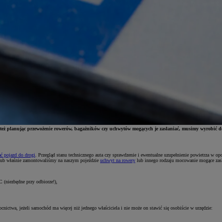
o też planując przewożenie rowerów, bagażników czy uchwytów mogących je zasłaniać, musimy wyrobić dod
ć pojazd do drogi
. Przegląd stanu technicznego auta czy sprawdzenie i ewentualne uzupełnienie powietrza w op
 lub właśnie zamontowaliśmy na naszym pojeździe
uchwyt na rowery
lub innego rodzaju mocowanie mogące zasł
C (niezbędne przy odbiorze!),
ctwa, jeżeli samochód ma więcej niż jednego właściciela i nie może on stawić się osobiście w urzędzie: