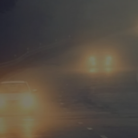
Od
105 300 zł
Corolla Hatchback
HYBRID