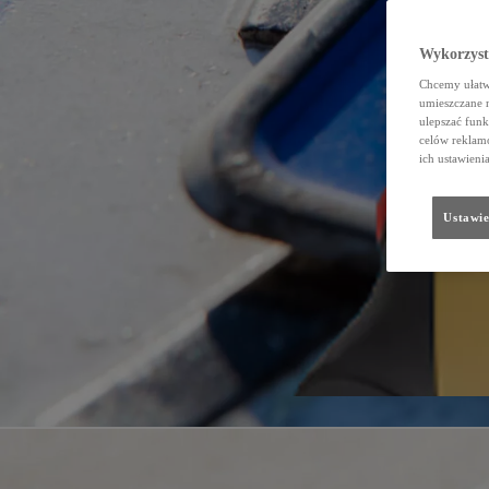
Wykorzystu
Chcemy ułatwi
umieszczane 
ulepszać funk
celów reklamo
ich ustawieni
Ustawie