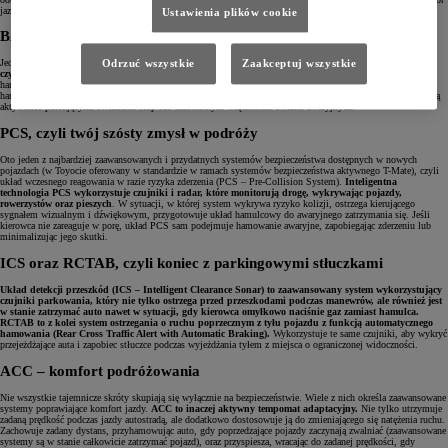
jazdy nawet w trudnych warunkach atmosferycznych i przy dużych prędkościach.
Ustawienia plików cookie
BA – niezbędna pomoc w hamowaniu
Odrzuć wszystkie
Zaakceptuj wszystkie
Jednym z mniej znanych, ale ogromnie przydatnych układów dbających o bezpieczeństwo jest
BA lub BAS,
czyli system wspomagający siłę hamowania
. Jego zadaniem jest zwiększanie ciśnienia w układzie
hamulcowym i maksymalizowanie efektywności działania systemu ABS w sytuacji, gdy kierowca rozpoczął
hamowanie awaryjne, ale nie wcisnął pedału hamulca z odpowiednią siłą. Układ ten często komunikuje swoją
aktywność pulsującymi światłami stop lub samoistnym włączeniem świateł awaryjnych.
PCS, czyli twój szósty zmysł w podróży
Oto jeden z najbardziej zaawansowanych i przydatnych systemów bezpieczeństwa dostępnych w nowych
pojazdach (w Toyocie oferowany w standardzie w ramach
systemów bezpieczeństwa aktywnego T-Mate
), czyli
układ wczesnego reagowania w razie ryzyka zderzenia (PCS – Pre-Collision System).
Inteligentna
technologia PCS wykorzystuje czujniki i radar, które monitorują drogę, wykrywając pojazdy,
rowerzystów oraz pieszych
. W sytuacji, w której system wykrywa ryzyko kolizji, ostrzega kierującego
sygnałem wizualnym i dźwiękowym, przygotowuje układ hamulcowy do awaryjnego zatrzymania się. Jeśli
kierowca nie zareaguje w porę, układ PCS sam podejmuje hamowanie awaryjne, zapobiegając zderzeniu lub
minimalizując jego skutki.
ICS oraz RCTAB, czyli koniec z parkingowymi stłuczkami
Układ detekcji przeszkód (ICS – Intelligent Clearance Sonar) to zaawansowany system wykorzystujący
czujniki parkowania, który nie tylko ostrzega przed przeszkodami podczas manewrów, ale również jest
w stanie zatrzymać auto nawet w sytuacji, gdy kierowca omyłkowo naciśnie gaz zamiast hamulca.
RCTAB to z kolei system ostrzegania o ruchu poprzecznym z tyłu pojazdu z funkcją automatycznego
hamowania (Rear Cross Traffic Alert with Automatic Braking).
Wykorzystuje te same czujniki, aby wykryć
przejeżdżające auta i zapobiec stłuczce podczas wyjeżdżania tyłem z miejsca o ograniczonej widoczności.
ACC – komfort podróżowania
Nie wszystkie tajemnicze skróty skupiają się wyłącznie na bezpieczeństwie. Wiele z nich określa zaawansowane
systemy poprawiające komfort jazdy.
ACC to inaczej aktywny tempomat adaptacyjny.
Nie tylko utrzymuje
zadaną prędkość podczas jazdy autostradą, ale dodatkowo dostosowuje ją do zmieniającego się natężenia ruchu.
Zachowuje zadany dystans, przyhamowując auto, gdy poprzedzające pojazdy zaczynają zwalniać (zaawansowane
systemy są w stanie całkowicie zatrzymać pojazd), oraz przyspiesza, wracając do zadanej prędkości, gdy