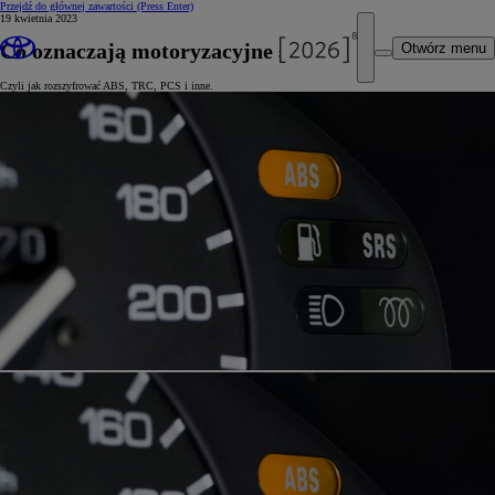
Przejdź do głównej zawartości
(Press Enter)
19 kwietnia 2023
Co oznaczają motoryzacyjne skróty?
Otwórz menu
Czyli jak rozszyfrować ABS, TRC, PCS i inne.