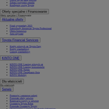
Zobacz wszystkie cenniki
Konfiguruj swoją Toyotę
Oferty specjalne i Finansowanie
Oferty specjalne i Finansowanie
Aktualne oferty
Finał wyprzedaży 2025
Samochody dostawcze Toyota Professional
Oferta biznesowa
Auta używane
Toyota Financial Services
Kredyt niższych rat Toyota Easy
Kredyt standardowy
Leasing standardowy
KINTO ONE
KINTO ONE Leasing niższych rat
KINTO ONE Leasing konsumencki
KINTO ONE Najem
KINTO ONE Zarządzanie flotą
KINTO Mobility
Dla właścicieli
Dla właścicieli
Serwis
Promocje i sezonowe usługi
Pozostałe oferty serwisu
Rezerwacja wizyty w serwisie
Gwarancja Toyota Relax
Pozostałe Gwarancje Toyoty
Ubezpieczenia i naprawy blacharsko-lakiernicze