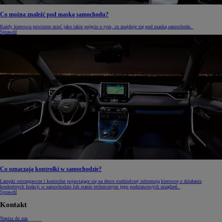
Co można znaleźć pod maską samochodu?
Każdy kierowca powinien mieć jako takie pojęcie o tym, co znajduje się pod maską samochodu.
Sprawdź
Co oznaczają kontrolki w samochodzie?
Lampki ostrzegawcze i kontrolne pojawiające się na desce rozdzielczej informują kierowcę o działaniu
konkretnych funkcji w samochodzie lub stanie technicznym jego podstawowych urządzeń.
Sprawdź
Kontakt
Napisz do nas