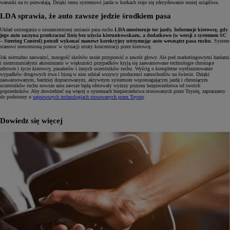
warunki na to pozwalają. Dzięki temu systemowi jazda w korkach staje się zdecydowanie mniej uciążliwa.
LDA sprawia, że auto zawsze jedzie środkiem pasa
Układ ostrzegania o niezamierzonej zmianie pasa ruchu
LDA monitoruje tor jazdy. Informuje kierowcę, gdy
jego auto zaczyna przekraczać linię bez użycia kierunkowskazu, a dodatkowo (w wersji z systemem SC
– Steering Control) potrafi wykonać manewr korekcyjny utrzymując auto wewnątrz pasa ruchu
. System
stanowi nieocenioną pomoc w sytuacji utraty koncentracji przez kierowcę.
Jak nietrudno zauważyć, mnogość skrótów może przyprawić o zawrót głowy. Ale pod marketingowymi hasłami
i niezrozumiałymi akronimami w większości przypadków kryją się zaawansowane technologie chroniące
zdrowie i życie kierowcy, pasażerów i innych uczestników ruchu. Wyścig o kompletne wyeliminowanie
wypadków drogowych trwa i biorą w nim udział wszyscy producenci samochodów na świecie. Dzięki
zaawansowanym, bardziej dopracowanym, aktywnym systemom wspomagającym jazdę i chroniącym
uczestników ruchu nowsze auta zawsze będą oferowały wyższy poziom bezpieczeństwa od swoich
poprzedników. Aby dowiedzieć się więcej o systemach bezpieczeństwa stosowanych przez Toyotę, zapraszamy
do podstrony o
najnowszych technologiach stosowanych przez Toyotę
.
Dowiedz się więcej