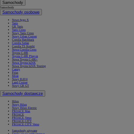
Samochody
Samochody
Samochody osobowe
Nowe Aygo X
Yaris
GR Yaris
Yaris Cross
Nowy Yaris Cross
Nowy Urban Cruiser
Corolla Hatchback
Corolla Sedan
Corolla TS Kombi
Nowa Corolla Cross
Toyota C-HR
Toyota C-HR Plug-in
Nowa Toyota C-HR+
Nowa Toyota bZ4X
Nowa Toyota bZ4X Touring
Camry
Prius
Mirai
Nowy RAV4
Land Cruiser
Nowy GR GT
Samochody dostawcze
Hilux
Nowy Hilux
Nowy Hilux Electric
PROACE Max
PROACE
PROACE Verso
PROACE CITY
PROACE CITY Verso
Samochody używane
Umów się na jazdę testową