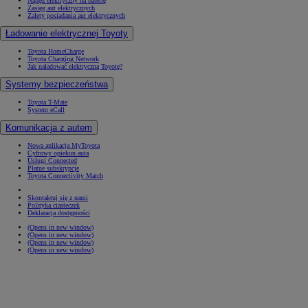
Napęd elektryczny na baterię
Zasięg aut elektrycznych
Zalety posiadania aut elektrycznych
Ładowanie elektrycznej Toyoty
Toyota HomeCharge
Toyota Charging Network
Jak naładować elektryczną Toyotę?
Systemy bezpieczeństwa
Toyota T-Mate
System eCall
Komunikacja z autem
Nowa aplikacja MyToyota
Cyfrowy opiekun auta
Usługi Connected
Płatne subskrypcje
Toyota Connectivity Match
Skontaktuj się z nami
Polityka ciasteczek
Deklaracja dostępności
(Opens in new window)
(Opens in new window)
(Opens in new window)
(Opens in new window)