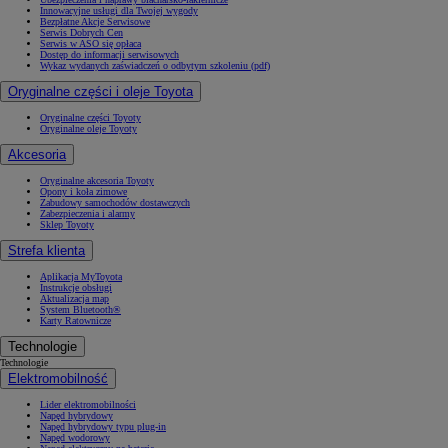
Innowacyjne usługi dla Twojej wygody
Bezpłatne Akcje Serwisowe
Serwis Dobrych Cen
Serwis w ASO się opłaca
Dostęp do informacji serwisowych
Wykaz wydanych zaświadczeń o odbytym szkoleniu (pdf)
Oryginalne części i oleje Toyota
Oryginalne części Toyoty
Oryginalne oleje Toyoty
Akcesoria
Oryginalne akcesoria Toyoty
Opony i koła zimowe
Zabudowy samochodów dostawczych
Zabezpieczenia i alarmy
Sklep Toyoty
Strefa klienta
Aplikacja MyToyota
Instrukcje obsługi
Aktualizacja map
System Bluetooth®
Karty Ratownicze
Technologie
Technologie
Elektromobilność
Lider elektromobilności
Napęd hybrydowy
Napęd hybrydowy typu plug-in
Napęd wodorowy