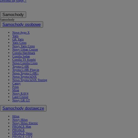
Dowiedz się więcej >
Samochody
Samochody
Samochody osobowe
Nowe Aygo X
Yaris
GR Yaris
Yaris Cross
Nowy Yaris Cross
Nowy Urban Cruiser
Corolla Hatchback
Corolla Sedan
Corolla TS Kombi
Nowa Corolla Cross
Toyota C-HR
Toyota C-HR Plug-in
Nowa Toyota C-HR+
Nowa Toyota bZ4X
Nowa Toyota bZ4X Touring
Camry
Prius
Mirai
Nowy RAV4
Land Cruiser
Nowy GR GT
Samochody dostawcze
Hilux
Nowy Hilux
Nowy Hilux Electric
PROACE Max
PROACE
PROACE Verso
PROACE CITY