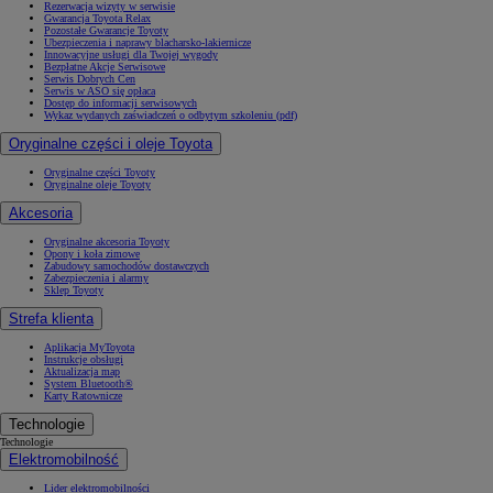
Rezerwacja wizyty w serwisie
Gwarancja Toyota Relax
Pozostałe Gwarancje Toyoty
Ubezpieczenia i naprawy blacharsko-lakiernicze
Innowacyjne usługi dla Twojej wygody
Bezpłatne Akcje Serwisowe
Serwis Dobrych Cen
Serwis w ASO się opłaca
Dostęp do informacji serwisowych
Wykaz wydanych zaświadczeń o odbytym szkoleniu (pdf)
Oryginalne części i oleje Toyota
Oryginalne części Toyoty
Oryginalne oleje Toyoty
Akcesoria
Oryginalne akcesoria Toyoty
Opony i koła zimowe
Zabudowy samochodów dostawczych
Zabezpieczenia i alarmy
Sklep Toyoty
Strefa klienta
Aplikacja MyToyota
Instrukcje obsługi
Aktualizacja map
System Bluetooth®
Karty Ratownicze
Technologie
Technologie
Elektromobilność
Lider elektromobilności