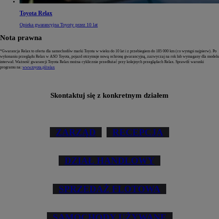
Toyota Relax
Opieka gwarancyjna Toyoty przez 10 lat
Nota prawna
*Gwarancja Relax to oferta dla samochodów marki Toyota w wieku do 10 lat i z przebiegiem do 185 000 km (co wystąpi najpierw). Po
wykonaniu przeglądu Relax w ASO Toyota, pojazd otrzymuje nową ochronę gwarancyjną, zazwyczaj na rok lub wymagany dla modelu
interwał. Ważność gwarancji Toyota Relax można cyklicznie przedłużać przy kolejnych przeglądach Relax. Sprawdź warunki
programu na:
www.toyota.pl/relax
Skontaktuj się z konkretnym działem
ZARZĄD
RECEPCJA
DZIAŁ HANDLOWY
SPRZEDAŻ FLOTOWA
SAMOCHODY UŻYWANE