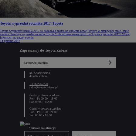
Toyota wyprzedaż rocznika 2017 |Toyota
Toyota wyprzedaż rocznika 2017 to doskonała szansa na kupienie nowej Toyoty w atrakcyjnej cenie. Jakie
modele obejmuje wyprzedaż rocznika Toyota? I ile możesz zaoszczędzić na Toyota wyprzedaż 2017? Więcej
informacji na naszej stronie.
14 grudnia 2017
Zapraszamy do Toyota Zabrze
Zarezerwuj przegląd
ul. Knurowska 8
41-800 Zabrze
+48322762770
salon@toyota.zabrze.pl
Godziny otwarcia salonu:
Pon - Pt 09:00 - 19:00
Sob 08:00 - 16:00
Godziny otwarcia serwisu:
Pon - Pt 07:00 - 21:00
Sob 08:00 - 16:00
Startowa lokalizacja: