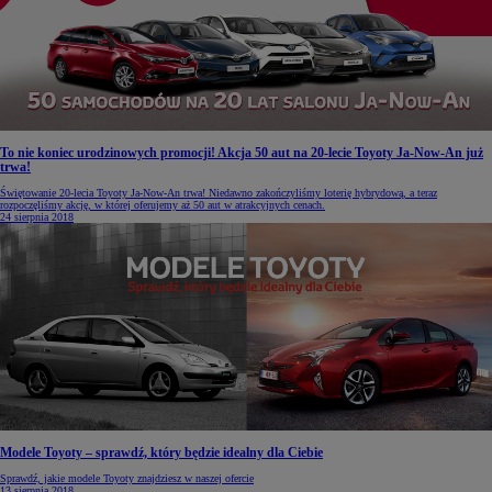
To nie koniec urodzinowych promocji! Akcja 50 aut na 20-lecie Toyoty Ja-Now-An już
trwa!
Świętowanie 20-lecia Toyoty Ja-Now-An trwa! Niedawno zakończyliśmy loterię hybrydową, a teraz
rozpoczęliśmy akcję, w której oferujemy aż 50 aut w atrakcyjnych cenach.
24 sierpnia 2018
Modele Toyoty – sprawdź, który będzie idealny dla Ciebie
Sprawdź, jakie modele Toyoty znajdziesz w naszej ofercie
13 sierpnia 2018