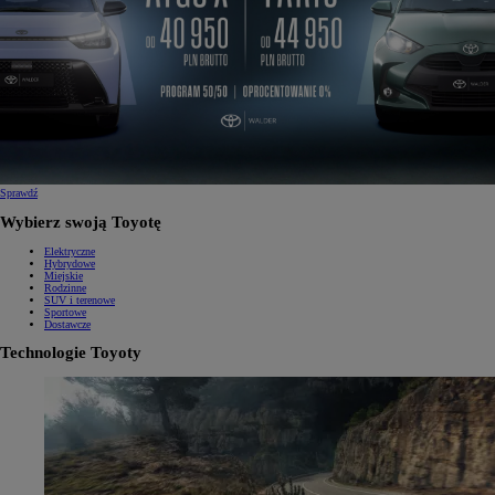
Sprawdź
Wybierz swoją Toyotę
Elektryczne
Hybrydowe
Miejskie
Rodzinne
SUV i terenowe
Sportowe
Dostawcze
Technologie Toyoty