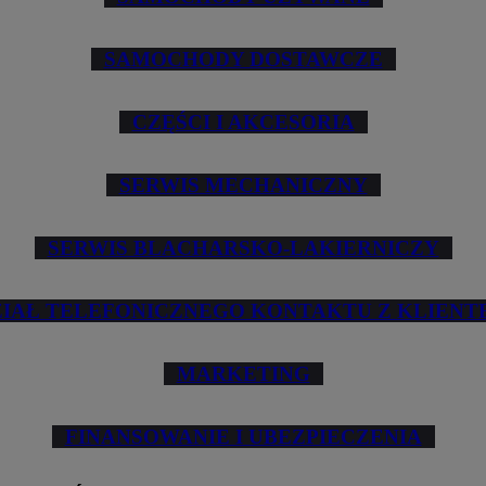
SAMOCHODY DOSTAWCZE
CZĘŚCI I AKCESORIA
SERWIS MECHANICZNY
SERWIS BLACHARSKO-LAKIERNICZY
ZIAŁ TELEFONICZNEGO KONTAKTU Z KLIENT
MARKETING
FINANSOWANIE I UBEZPIECZENIA