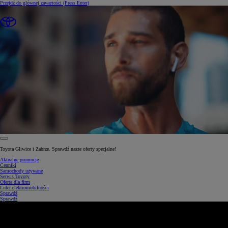
Przejdź do głównej zawartości
(Press Enter)
0:31 / 1:34
Toyota Gliwice i Zabrze. Sprawdź nasze oferty specjalne!
Aktualne promocje
Cenniki
Samochody używane
Serwis Toyoty
Oferta dla firm
Lider elektromobilności
Sprawdź
Sprawdź