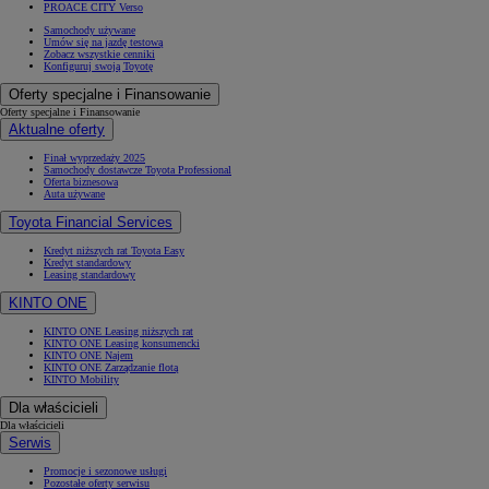
PROACE CITY Verso
Samochody używane
Umów się na jazdę testową
Zobacz wszystkie cenniki
Konfiguruj swoją Toyotę
Oferty specjalne i Finansowanie
Oferty specjalne i Finansowanie
Aktualne oferty
Finał wyprzedaży 2025
Samochody dostawcze Toyota Professional
Oferta biznesowa
Auta używane
Toyota Financial Services
Kredyt niższych rat Toyota Easy
Kredyt standardowy
Leasing standardowy
KINTO ONE
KINTO ONE Leasing niższych rat
KINTO ONE Leasing konsumencki
KINTO ONE Najem
KINTO ONE Zarządzanie flotą
KINTO Mobility
Dla właścicieli
Dla właścicieli
Serwis
Promocje i sezonowe usługi
Pozostałe oferty serwisu